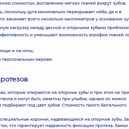
ению слизистых, воспалению мягких тканей вокруг зубов;
ь, поскольку дуга минимально перекрывает нёбо, да и в
и занимает всего несколько миллиметров у основания зу
ьную нагрузку между десной и опорными зубами приблизи
эффективность и уменьшает возможность атрофии тканей п
пищи и на ночь;
о персональным меркам.
ротезов
ах, которые опираются на опорные зубы и при этом не пр
талла и могут быть заметны при улыбке, однако их можно
й подбирают под цвет зубов. Стоимость такого бюгельного
а специальные коронки, надевающиеся на опорные зубы. За
угом, что гарантирует надежность фиксации протеза. Замк