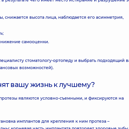
 в результате чего имеет место истирание и разрушение э
бы, снижается высота лица, наблюдается его асимметрия,
ь;
 снижение самооценки.
пециалисту стоматологу-ортопеду и выбрать подходящий в
нансовых возможностей).
нят вашу жизнь к лучшему?
протезы являются условно-съемными, и фиксируются на
тановка имплантов для крепления к ним протеза –
дны: корневая часть имплантата повторяет здоровые зубы,