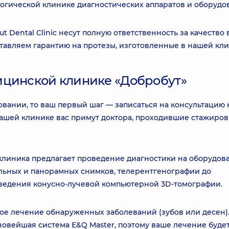
логической клинике диагностических аппаратов и оборудо
 Dental Clinic несут полную ответственность за качество 
ставляем гарантию на протезы, изготовленные в нашей кли
ицинской клинике «Добробут»
вании, то ваш первый шаг — записаться на консультацию 
ашей клинике вас примут доктора, проходившие стажиров
 клиника предлагает проведение диагностики на оборудов
ельных и панорамных снимков, телерентгенографии до
ведения конусно-лучевой компьютерной 3D-томографии.
ое лечение обнаруженных заболеваний (зубов или десен)
новейшая система E&Q Master, поэтому ваше лечение буде