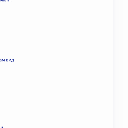
мали;
ам вид
 а