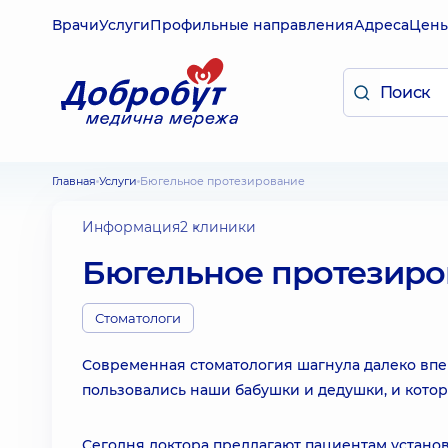
Врачи
Услуги
Профильные направления
Адреса
Цен
Главная
Услуги
Бюгельное протезирование
Информация
2 клиники
Бюгельное протезиро
Стоматологи
Современная стоматология шагнула далеко впер
пользовались наши бабушки и дедушки, и котор
Сегодня доктора предлагают пациентам устано