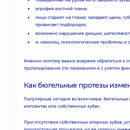
повышенная нагрузка на оставшиеся зубы,
атрофия костной ткани;
лицо стареет на глазах: западают щеки, гу
провисает подбородок;
возможно нарушение дикции, шепелявост
и, наконец, психологические проблемы и
Именно поэтому важно вовремя обратиться к с
протезирования (по показаниям и с учетом фи
Как бюгельные протезы изме
Популярные сегодня во всем мире, бюгельные 
имплантах или собственных зубах.
При отсутствии собственных опорных зубов, ус
дорогостоящая процедура, но ее «плюсы» очеви