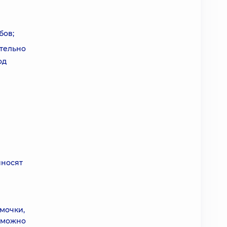
бов;
тельно
од
иносят
мочки,
и можно