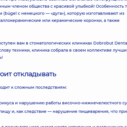
нным членом общества с красивой улыбкой! Особенность т
(bügel с немецкого — «дуга»), которую изготавливают из
таллокерамические или керамические коронки, а также
ступен вам в стоматологических клиниках Dobrobut Dental
лову техники, клиника собрала в своем коллективе лучши
ь!
оит откладывать
водит к сложным последствиям:
прикуса и нарушению работы височно-нижнечелюстного су
ищу и, как следствие — нарушение пищеварения, что пр