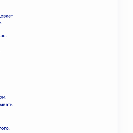
девает
х
ше,
.
ом.
ывать
ого,