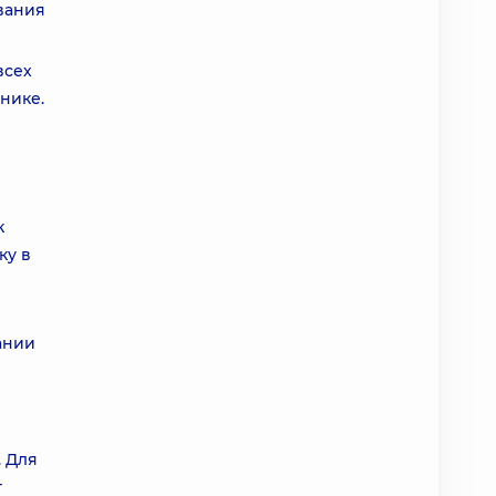
вания
всех
нике.
к
ку в
ании
. Для
т