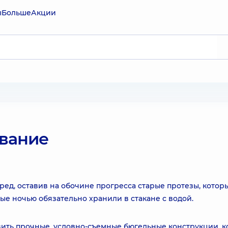
ы
Больше
Акции
вание
ед, оставив на обочине прогресса старые протезы, кото
ые ночью обязательно хранили в стакане с водой.
вить прочные, условно-съемные бюгельные конструкции, 