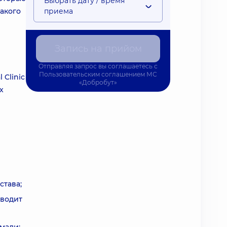
Выбрать дату / время
акого
приема
Запись на прийом
Отправляя запрос вы соглашаетесь с
Пользовательским соглашением
МС
 Clinic
«Добробут»
х
става;
иводит