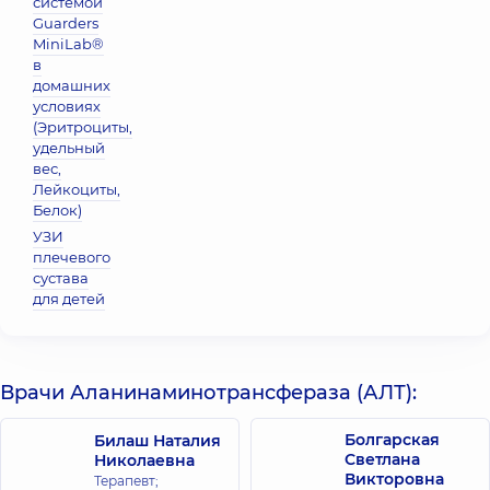
системой
Guarders
MiniLab®
в
домашних
условиях
(Эритроциты,
удельный
вес,
Лейкоциты,
Белок)
УЗИ
плечевого
сустава
для детей
Врачи Аланинаминотрансфераза (АЛТ):
Болгарская
Билаш Наталия
Светлана
Николаевна
Викторовна
Терапевт;