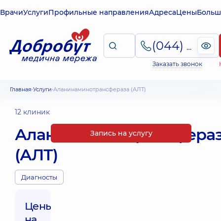
Врачи
Услуги
Профильные направления
Адреса
Цены
Больш
(044) 495-2-888
Заказать звонок
Главная
Услуги
Аланинаминотрансфераза (АЛТ)
12 клиник
Аланинаминотрансфера
Запись на услугу
(АЛТ)
Диагносты
Цены
на