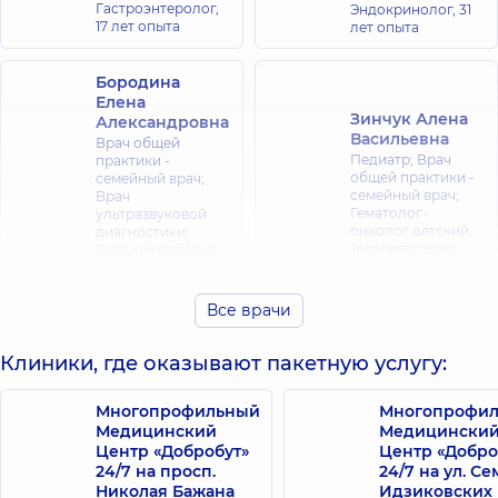
Гастроэнтеролог,
Эндокринолог,
31
17 лет опыта
лет опыта
Бородина
Елена
Зинчук Алена
Александровна
Васильевна
Врач общей
Педиатр; Врач
практики -
общей практики -
семейный врач;
семейный врач;
Врач
Гематолог-
ультразвуковой
онколог детский;
диагностики;
Терапевт,
19 лет
Гастроэнтеролог;
опыта
Диетолог;
Терапевт,
24 лет
опыта
Все врачи
Малиновская
Клиники, где оказывают пакетную услугу:
Лесняк Ирина
Дарья
Анатольевна
Александровна
Терапевт;
Многопрофильный
Многопрофи
Эндокринолог
Гастроэнтеролог,
Медицинский
Медицински
детский; Педиатр,
23 лет опыта
Центр «Добробут»
Центр «Добро
10 лет опыта
24/7 на просп.
24/7 на ул. С
Николая Бажана
Идзиковских