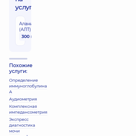
услуги:
Аланинаминотрансфераза
(АЛТ)
300 грн
Похожие
услуги:
Определение
иммуноглобулина
А
Аудиометрия
Комплексная
импедансометрия
Экспресс
диагностика
мочи