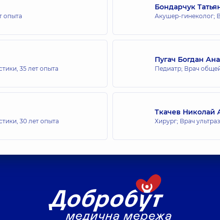
Бондарчук Татья
т опыта
Акушер-гинеколог; В
Пугач Богдан Ан
стики,
35 лет опыта
Педиатр; Врач общей
Ткачев Николай 
стики,
30 лет опыта
Хирург; Врач ультра