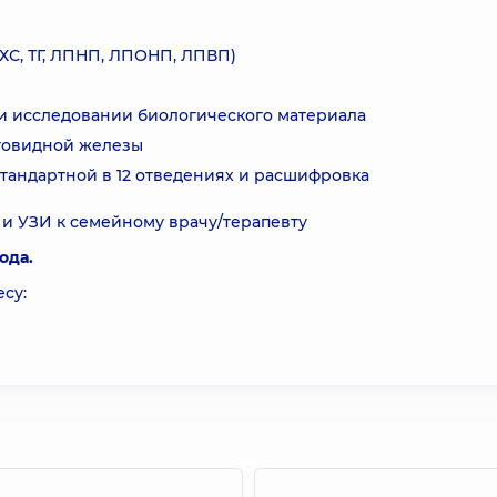
ХС, ТГ, ЛПНП, ЛПОНП, ЛПВП)
и исследовании биологического материала
итовидной железы
тандартной в 12 отведениях и расшифровка
Г и УЗИ к семейному врачу/терапевту
ода.
су: