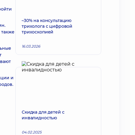
ройти
–30% на консультацию
ин.
трихолога с цифровой
 также
трихоскопией
16.03.2026
льные
т
ивают
ации и
родов.
Скидка для детей с
инвалидностью
04.02.2025