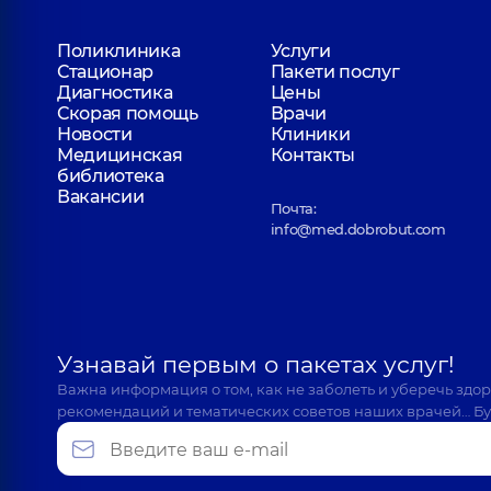
Поликлиника
Услуги
Стационар
Пакети послуг
Диагностика
Цены
Скорая помощь
Врачи
Новости
Клиники
Медицинская
Контакты
библиотека
Вакансии
Почта:
info@med.dobrobut.com
Узнавай первым о пакетах услуг!
Важна информация о том, как не заболеть и уберечь здо
рекомендаций и тематических советов наших врачей… Бу