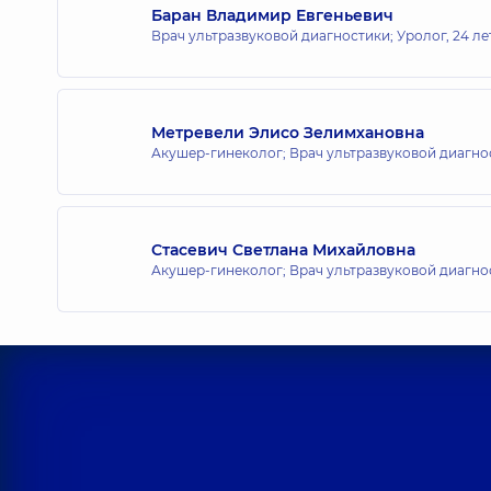
Баран Владимир Евгеньевич
Врач ультразвуковой диагностики; Уролог,
24 ле
Метревели Элисо Зелимхановна
Акушер-гинеколог; Врач ультразвуковой диагно
Стасевич Светлана Михайловна
Акушер-гинеколог; Врач ультразвуковой диагно