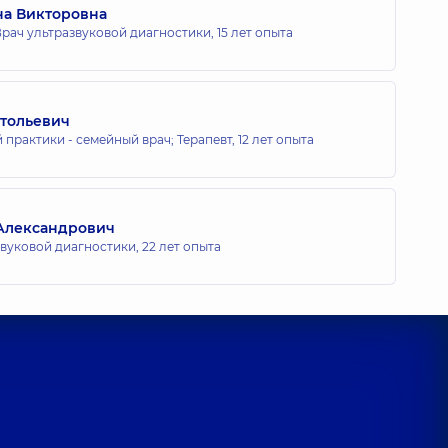
на Викторовна
рач ультразвуковой диагностики,
15 лет опыта
атольевич
 практики - семейный врач; Терапевт,
12 лет опыта
Александрович
звуковой диагностики,
22 лет опыта