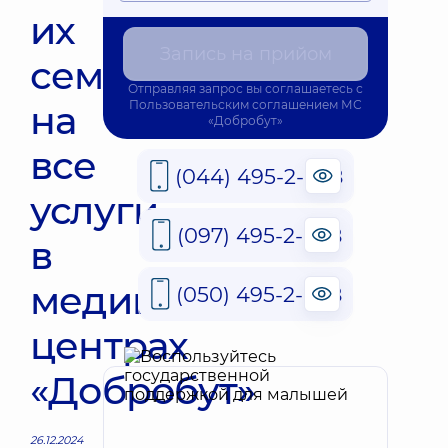
их
Запись на прийом
семей
Отправляя запрос вы соглашаетесь с
на
Пользовательским соглашением
МС
«Добробут»
все
(044) 495-2-888
услуги
(097) 495-2-888
в
медицинских
(050) 495-2-888
центрах
«Добробут»
26.12.2024