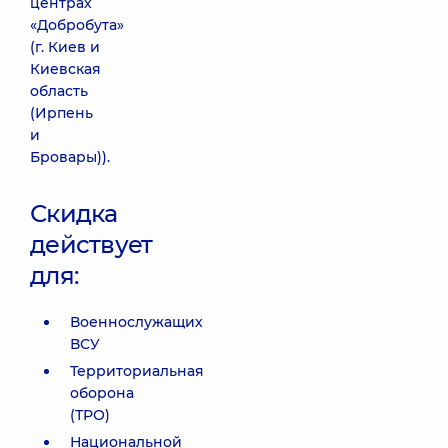
центрах
«Добробута»
(г. Киев и
Киевская
область
(Ирпень
и
Бровары)).
Скидка
действует
для:
Военнослужащих
ВСУ
Территориальная
оборона
(ТРО)
Национальной