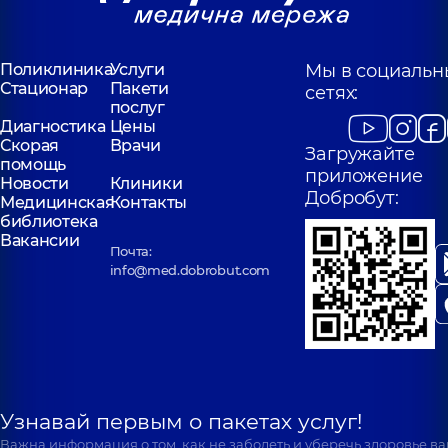
Поликлиника
Услуги
Мы в социальн
Стационар
Пакети
сетях:
послуг
Диагностика
Цены
Скорая
Врачи
Загружайте
помощь
приложение
Новости
Клиники
Добробут:
Медицинская
Контакты
библиотека
Вакансии
Почта:
info@med.dobrobut.com
Узнавай первым о пакетах услуг!
Важна информация о том, как не заболеть и уберечь здоровье в