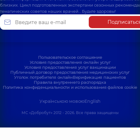
близких. Цикл подготовленных экспертами сезонных рекоменда
тематических советов наших врачей… Будьте здоровы!
Подписатьс
Пользовательское соглашение
Условия предоставления онлайн услуг
Условия предоставления услуг вакцинации
Публичный договор предоставления медицинских услуг
Уголок потребителя онлайн
Верификация пациентов
Правила внутреннего распорядка
Политика конфиденциальности и использования файлов cookie
Українською мовою
English
МС «Добробут» 2012 - 2026. Все права защищены