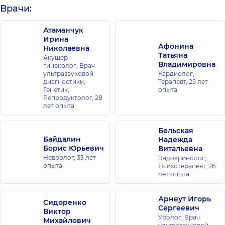
Врачи:
Атаманчук
Ирина
Афонина
Николаевна
Татьяна
Акушер-
Владимировна
гинеколог; Врач
ультразвуковой
Кардиолог;
диагностики;
Терапевт,
25 лет
Генетик;
опыта
Репродуктолог,
28
лет опыта
Бельская
Байдалин
Надежда
Борис Юрьевич
Витальевна
Невролог,
33 лет
Эндокринолог;
опыта
Психотерапевт,
26
лет опыта
Арнеут Игорь
Сидоренко
Сергеевич
Виктор
Уролог; Врач
Михайлович