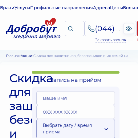
Врачи
Услуги
Профильные направления
Адреса
Цены
Больш
(044) 495-2-888
Заказать звонок
Главная
Акции
Скидка для защитников, безопасников и их семей на все услуги в медицинских центрах «Добробут»
Скидка
Запись на прийом
для
защитников,
безопасников
Выбрать дату / время
и
приема