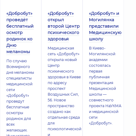
«Добробут»
«Добробут»
«Добробут» и
проведёт
открыл
Могилянка
бесплатный
второй Центр
представили
осмотр
психического
Медицинскую
родинок ко
здоровья
школу
Дню
Медицинская
В Киево-
меланомы
сеть «Добробут»
Могилянской
открыла новый
академии
По случаю
Центр
состоялась
Всемирного
психического
первая
дня меланомы
здоровья в Киеве
публичная
специалисты
по адресу
презентация
медицинской
проспект
Медицинской
сети
Воздушных Сил,
школы —
«Добробут»
56. Новое
совместного
проведут
пространство
проекта НаУКМА
бесплатные
создано как
и медицинской
осмотры
отдельная среда
сети
родинок для
для
«Добробут».
всех
психологической
желающих.
и
Инициатива