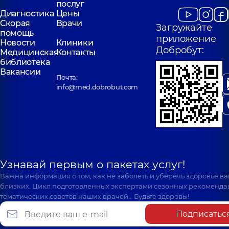
послуг
Диагностика
Цены
Скорая
Врачи
Загружайте
помощь
приложение
Новости
Клиники
Добробут:
Медицинская
Контакты
библиотека
Вакансии
Почта:
info@med.dobrobut.com
Узнавай первым о пакетах услуг!
Важна информация о том, как не заболеть и уберечь здоровье в
близких. Цикл подготовленных экспертами сезонных рекоменда
тематических советов наших врачей… Будьте здоровы!
Подписатьс