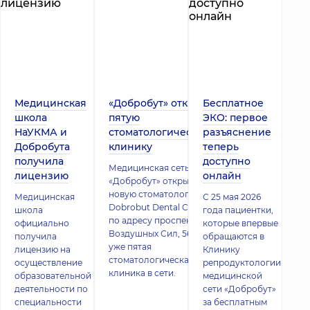
Медицинская
«Добробут» открыл
Бесплатное
школа
пятую
ЭКО: первое
НаУКМА и
стоматологическую
разъяснение
Добробута
клинику
теперь
получила
доступно
Медицинская сеть
лицензию
онлайн
«Добробут» открыла
новую стоматологию
Медицинская
С 25 мая 2026
Dobrobut Dental Clinic
школа
года пациентки,
по адресу проспект
официально
которые впервые
Воздушных Сил, 56. Это
получила
обращаются в
уже пятая
лицензию на
Клинику
стоматологическая
осуществление
репродуктологии
клиника в сети.
образовательной
медицинской
деятельности по
сети «Добробут»
специальности
за бесплатным