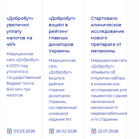
«Добробут»
«Добробут»
Стартовало
увеличил
вошёл в
клиническое
уплату
рейтинг
исследование
налогов на
главных
нового
45%
донаторов
препарата от
Украины
меланомы
Медицинская
сеть «Добробут»
Медицинская
Медицинская сеть
в 2025 году
сеть
«Добробут»
уплатила в
«Добробут»
объявила об
государственный
вошла в
открытии набора
бюджет почти
рейтинг
в клиническое
840 млн грн
главных
исследование для
налогов.
донаторов
пациентов с ранее
Украины,
нелеченной
составленный
меланомой III
командой
нерезектабельной
издания NV.
и IV стадиями.
03.03.2026
26.02.2026
22.01.2026