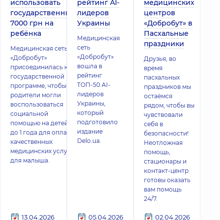
использовать
рейтинг AI-
медицинских
государственные
лидеров
центров
7000 грн на
Украины
«Добробут» в
ребёнка
Пасхальные
Медицинская
праздники
сеть
Медицинская сеть
«Добробут»
«Добробут»
Друзья, во
вошла в
присоединилась к
время
рейтинг
государственной
пасхальных
ТОП-50 AI-
программе, чтобы
праздников мы
лидеров
родители могли
остаёмся
Украины,
воспользоваться
рядом, чтобы вы
который
социальной
чувствовали
подготовило
помощью на детей
себя в
издание
до 1 года для оплаты
безопасности!
Delo.ua.
качественных
Неотложная
медицинских услуг
помощь,
для малыша.
стационары и
контакт-центр
готовы оказать
вам помощь
24/7.
13.04.2026
05.04.2026
02.04.2026