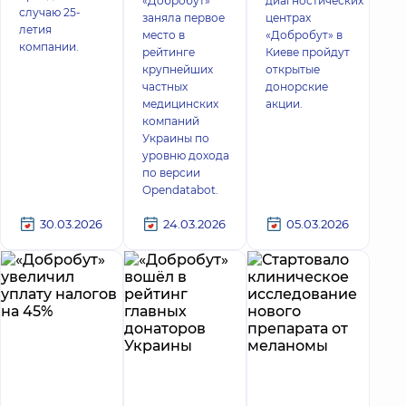
«Добробут»
диагностических
случаю 25-
заняла первое
центрах
летия
место в
«Добробут» в
компании.
рейтинге
Киеве пройдут
крупнейших
открытые
частных
донорские
медицинских
акции.
компаний
Украины по
уровню дохода
по версии
Opendatabot.
30.03.2026
24.03.2026
05.03.2026