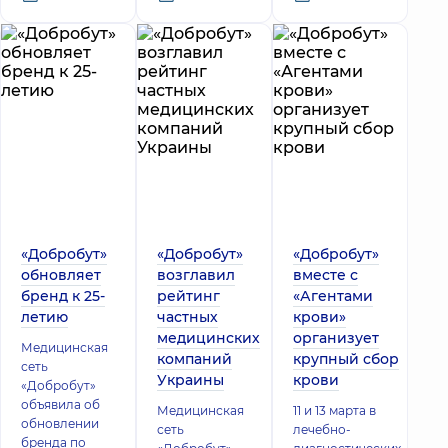
«Добробут»
«Добробут»
«Добробут»
обновляет
возглавил
вместе с
бренд к 25-
рейтинг
«Агентами
летию
частных
крови»
медицинских
организует
Медицинская
компаний
крупный сбор
сеть
Украины
крови
«Добробут»
объявила об
Медицинская
11 и 13 марта в
обновлении
сеть
лечебно-
бренда по