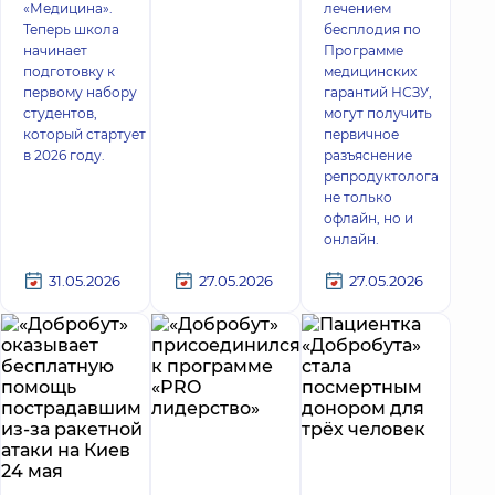
«Медицина».
лечением
Теперь школа
бесплодия по
начинает
Программе
подготовку к
медицинских
первому набору
гарантий НСЗУ,
студентов,
могут получить
который стартует
первичное
в 2026 году.
разъяснение
репродуктолога
не только
офлайн, но и
онлайн.
31.05.2026
27.05.2026
27.05.2026