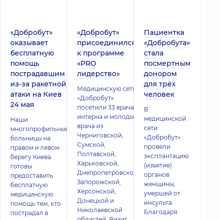
«Добробут»
«Добробут»
Пациентка
оказывает
присоединился
«Добробута»
бесплатную
к программе
стала
помощь
«PRO
посмертным
пострадавшим
лидерство»
донором
из-за ракетной
для трёх
Медицинскую сеть
атаки на Киев
человек
«Добробут»
24 мая
посетили 33 врача-
В
интерна и молодых
медицинской
Наши
врача из
сети
многопрофильные
Черниговской,
«Добробут»
больницы на
Сумской,
провели
правом и левом
Полтавской,
эксплантацию
берегу Киева
Харьковской,
(изъятие)
готовы
Днепропетровской,
органов
предоставить
Запорожской,
женщины,
бесплатную
Херсонской,
умершей от
медицинскую
Донецкой и
инсульта.
помощь тем, кто
Николаевской
Благодаря
пострадал в
областей. Визит