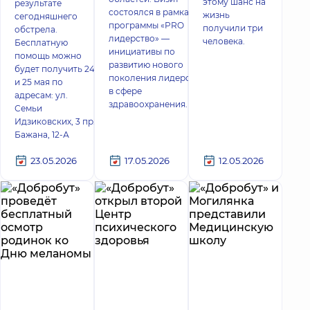
этому шанс на
результате
состоялся в рамках
жизнь
сегодняшнего
программы «PRO
получили три
обстрела.
лидерство» —
человека.
Бесплатную
инициативы по
помощь можно
развитию нового
будет получить 24
поколения лидеров
и 25 мая по
в сфере
адресам: ул.
здравоохранения.
Семьи
Идзиковских, 3 пр.
Бажана, 12-А
23.05.2026
17.05.2026
12.05.2026