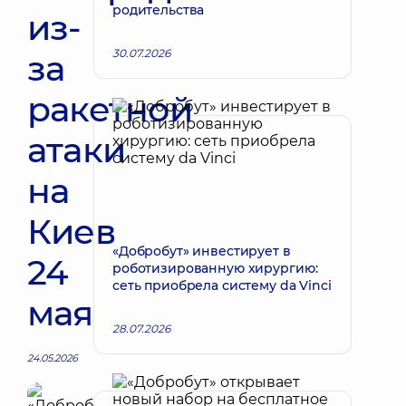
родительства
из-
30.07.2026
за
ракетной
атаки
на
Киев
«Добробут» инвестирует в
24
роботизированную хирургию:
сеть приобрела систему da Vinci
мая
28.07.2026
24.05.2026