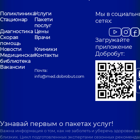
Поликлиника
Услуги
Мы в социальн
Стационар
Пакети
сетях:
послуг
Диагностика
Цены
Скорая
Врачи
Загружайте
помощь
приложение
Новости
Клиники
Добробут:
Медицинская
Контакты
библиотека
Вакансии
Почта:
info@med.dobrobut.com
Узнавай первым о пакетах услуг!
Важна информация о том, как не заболеть и уберечь здоровье в
близких. Цикл подготовленных экспертами сезонных рекоменда