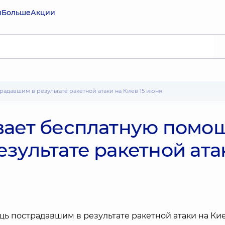
ы
Больше
Акции
традавшим в результате ракетной атаки на Киев 15 июня
вает бесплатную помо
зультате ракетной ата