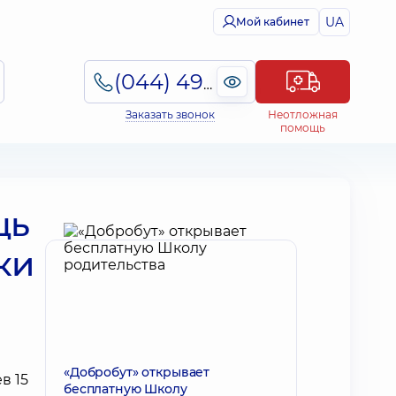
UA
Мой кабинет
(044) 495-2-888
Заказать звонок
Неотложная
помощь
щь
ки
«Добробут» открывает
бесплатную Школу