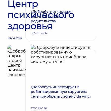
Центр
психического
«Добробут» открывает
бесплатную Школу
родительства
здоровья
30.07.2026
28.04.2026
«Добробут» инвестирует в
роботизированную хирургию:
сеть приобрела систему da Vinci
28.07.2026