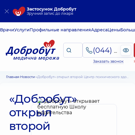
Застосунок Добробут
Зручний запис до лікаря
Врачи
Услуги
Профильные направления
Адреса
Цены
Больш
(044) 495-2-888
Заказать звонок
Главная
Новости
«Добробут» открыл второй Центр психического здоровья
«Добробут»
открыл
второй