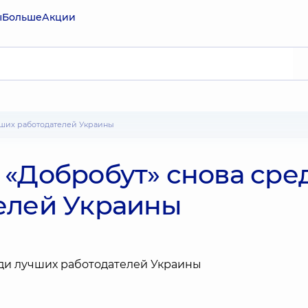
ы
Больше
Акции
учших работодателей Украины
 «Добробут» снова сре
елей Украины