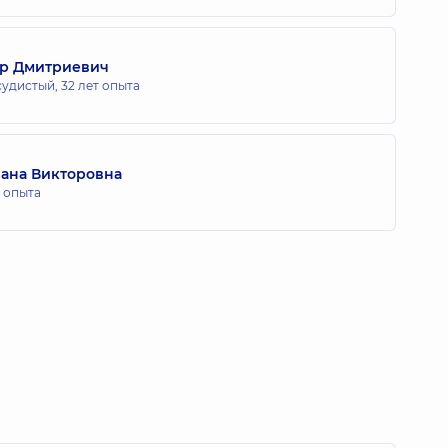
др Дмитриевич
судистый,
32 лет опыта
лана Викторовна
т опыта