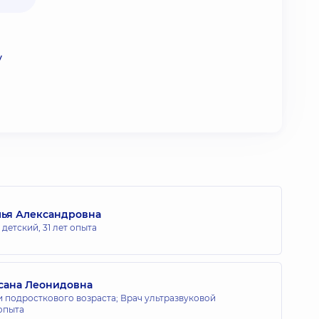
у
лья Александровна
 детский,
31 лет опыта
сана Леонидовна
и подросткового возраста; Врач ультразвуковой
 опыта