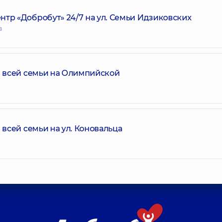
р «Добробут» 24/7 на ул. Семьи Идзиковских
в
 всей семьи на Олимпийской
всей семьи на ул. Коновальца