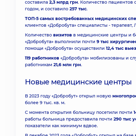
составила
2,3 млрд грн
. Количество пациентов с
годом, и составило
257 тыс
.
ТОП-5 самых востребованных медицинских сп
клиентов «Добробута» специалисты - терапевт, 
Количество
визитов
в медицинские центры и б
«Добробута» выполнили почти
9 тыс хирургиче
помощи «Добробута» осуществили
12,4 тыс вые
119 работников
«Добробута» мобилизованы и сл
работникам
21,6 млн грн
.
Новые медицинские центры
В 2023 году «Добробут» открыл новую
многопро
более 9 тыс. кв. м.
С момента открытия больницу посетили почти
работы больница предоставила почти
290 тыс у
показатели как минимум вдвое.
В декабре 2023 года «Добробут» открыл на баз