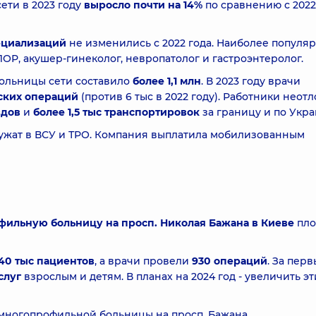
ети в 2023 году
выросло почти на 14%
по сравнению с 2022
ециализаций
не изменились с 2022 года. Наиболее популя
ЛОР, акушер-гинеколог, невропатолог и гастроэнтеролог.
ольницы сети составило
более 1,1 млн
. В 2023 году врачи
ских операций
(против 6 тыс в 2022 году). Работники неот
здов
и
более 1,5 тыс транспортировок
за границу и по Укра
ужат в ВСУ и ТРО. Компания выплатила мобилизованным
фильную больницу на просп. Николая Бажана в Киеве
пло
140 тыс пациентов
, а врачи провели
930 операций
. За перв
слуг
взрослым и детям. В планах на 2024 год - увеличить эт
е многопрофильной больницы на просп. Бажана