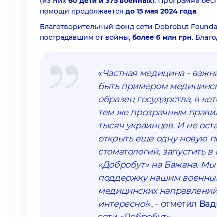
(из них
60 дети и 375 военных
). Программа бе
помощи продолжается
до 15 мая 2024 года
.
Благотворительный фонд сети Dobrobut Founda
пострадавшим от войны,
более 6 млн грн
. Благ
«
Частная медицина - важн
быть примером медицинско
образец государства, в ко
тем же прозрачным правил
тысяч украинцев. И не ост
открыть еще одну новую п
стоматологий, запустить 
«Добробут» на Бажана. Мы
поддержку нашим военным.
медицинских направлений в
интересно!
», - отметил
Вад