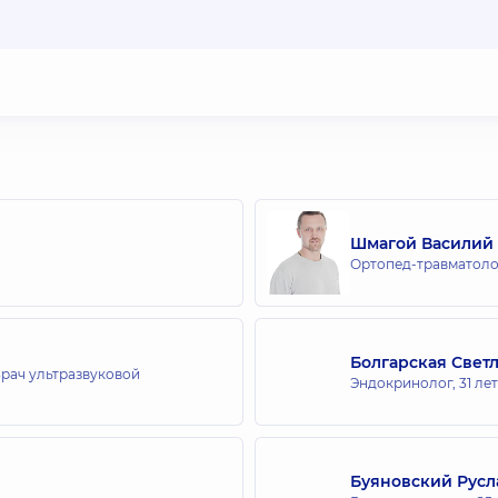
Шмагой Василий
Ортопед-травматоло
Болгарская Свет
Врач ультразвуковой
Эндокринолог,
31 ле
Буяновский Русл