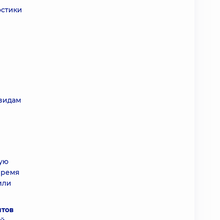
остики
видам
ную
время
или
нтов