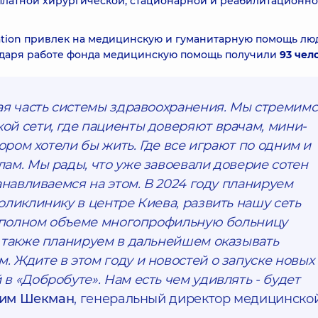
сплатной хирургической, стационарной и реабилитационн
tion привлек на медицинскую и гуманитарную помощь лю
одаря работе фонда медицинскую помощь получили
93 чел
ая часть системы здравоохранения. Мы стремимс
й сети, где пациенты доверяют врачам, мини-
тором хотели бы жить. Где все играют по одним и
ам. Мы рады, что уже завоевали доверие сотен
анавливаемся на этом. В 2024 году планируем
оликлинику в центре Киева, развить нашу сеть
в полном объеме многопрофильную больницу
 также планируем в дальнейшем оказывать
 Ждите в этом году и новостей о запуске новых
 «Добробуте». Нам есть чем удивлять - будет
им Шекман
, генеральный директор медицинско