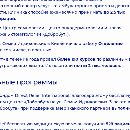
 полный спектр услуг - от амбулаторного приема и диагн
сти. Клиника способна ежемесячно принимать
до 2,5 тыс
пераций
.
ли Центр сомнологии, Центр онкодерматологии и новая
же 3 стоматологии «Добробут»).
 Семьи Идзиковских в Киеве начало работу
Отделение
 в том числе, и военные.
т» в течение года провел
более 190 курсов
по различным 
 угрожающих жизни. Их посетили
почти 2 тыс. человек
.
льные программы
ндом Direct Relief International. Благодаря этому бесплат
 центре «Добробут» на ул. Семьи Идзиковских, 3, за это 
обробута» при поддержке американского партнера выполн
elief бесплатную медицинскую помощь получили
528 пацие