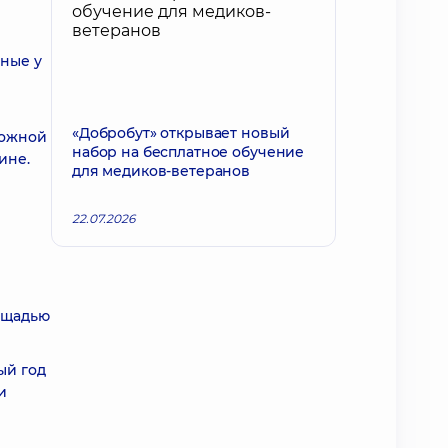
рные у
«Добробут» открывает новый
ложной
набор на бесплатное обучение
ине.
для медиков-ветеранов
22.07.2026
щадью
ый год
и