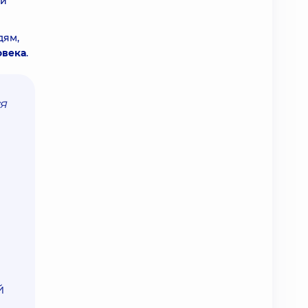
ой
дям,
овека
.
я
й