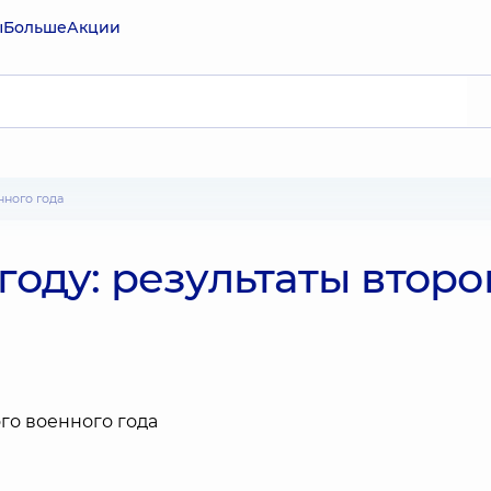
ы
Больше
Акции
енного года
году: результаты второ