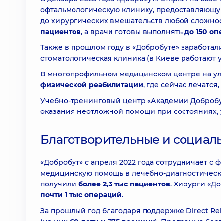
офтальмологическую клинику, предоставляющую
до хирургических вмешательств любой сложно
пациентов
, а врачи готовы выполнять
до 150 о
Также в прошлом году в «Добробуте» заработа
стоматологическая клиника (в Киеве работают у
В многопрофильном медицинском центре на ул.
физической реабилитации
, где сейчас лечатся,
Учебно-тренинговый центр «Академии Добробу
оказания неотложной помощи при состояниях,
Благотворительные и социа
«Добробут» с апреля 2022 года сотрудничает с фо
медицинскую помощь в лечебно-диагностическом
получили
более 2,3 тыс пациентов
. Хирурги «Д
почти 1 тыс операций
.
За прошлый год благодаря поддержке Direct R