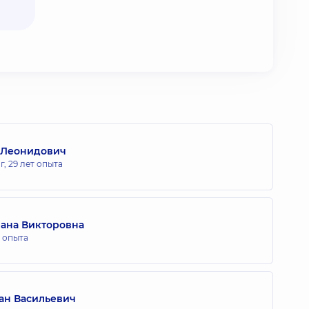
 Леонидович
г,
29 лет опыта
лана Викторовна
т опыта
ан Васильевич