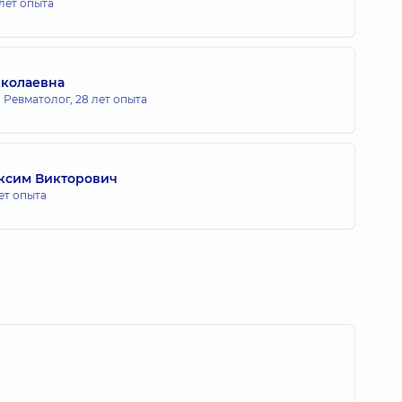
 лет опыта
иколаевна
; Ревматолог,
28 лет опыта
ксим Викторович
ет опыта