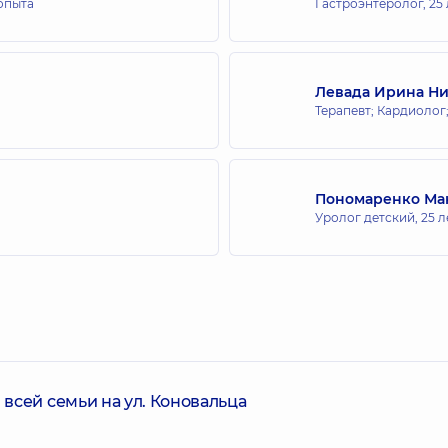
 опыта
Гастроэнтеролог,
25
Левада Ирина Н
Терапевт; Кардиолог
Пономаренко Ма
Уролог детский,
25 л
всей семьи на ул. Коновальца