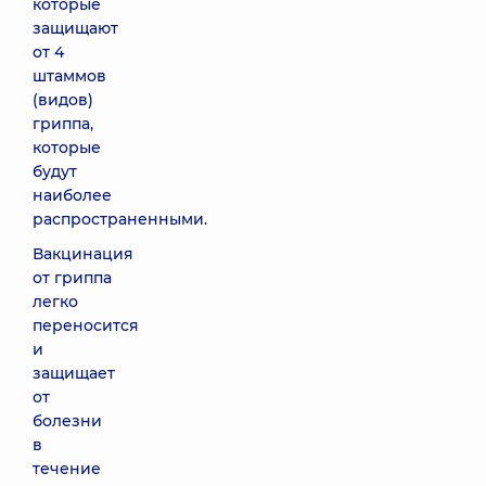
которые
защищают
от 4
штаммов
(видов)
гриппа,
которые
будут
наиболее
распространенными.
Вакцинация
от гриппа
легко
переносится
и
защищает
от
болезни
в
течение