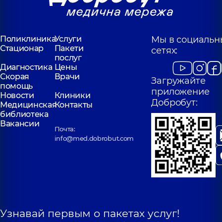
Поликлиника
Услуги
Мы в социальн
Стационар
Пакети
сетях:
послуг
Диагностика
Цены
Скорая
Врачи
Загружайте
помощь
приложение
Новости
Клиники
Добробут:
Медицинская
Контакты
библиотека
Вакансии
Почта:
info@med.dobrobut.com
Узнавай первым о пакетах услуг!