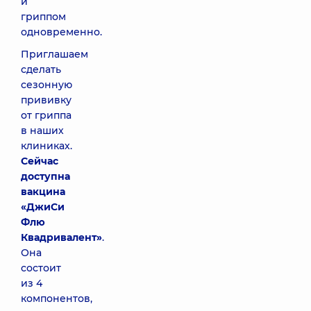
и
гриппом
одновременно.
Приглашаем
сделать
сезонную
прививку
от гриппа
в наших
клиниках.
Сейчас
доступна
вакцина
«ДжиСи
Флю
Квадривалент»
.
Она
состоит
из 4
компонентов,