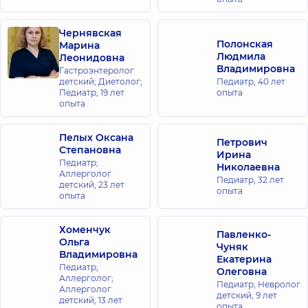
Чернявская
Полонская
Марина
Людмила
Леонидовна
Владимировна
Гастроэнтеролог
детский; Диетолог;
Педиатр,
40 лет
Педиатр,
19 лет
опыта
опыта
Пелых Оксана
Петрович
Степановна
Ирина
Педиатр;
Николаевна
Аллерголог
Педиатр,
32 лет
детский,
23 лет
опыта
опыта
Хоменчук
Павленко-
Ольга
Чуняк
Владимировна
Екатерина
Педиатр;
Олеговна
Аллерголог;
Педиатр; Невролог
Аллерголог
детский,
9 лет
детский,
13 лет
опыта