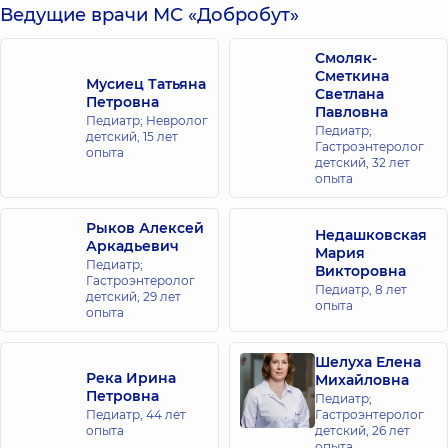
Ведущие врачи МС «Добробут»
Смоляк-
Сметкина
Мусиец Татьяна
Светлана
Петровна
Павловна
Педиатр; Невролог
Педиатр;
детский,
15 лет
Гастроэнтеролог
опыта
детский,
32 лет
опыта
Рыков Алексей
Недашковская
Аркадьевич
Мария
Педиатр;
Викторовна
Гастроэнтеролог
Педиатр,
8 лет
детский,
29 лет
опыта
опыта
Шелуха Елена
Река Ирина
Михайловна
Петровна
Педиатр;
Педиатр,
44 лет
Гастроэнтеролог
опыта
детский,
26 лет
опыта