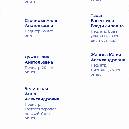
опыта
Таран
Стоянова Алла
Валентина
Анатольевна
Владимировна
Педиатр,
35 лет
Педиатр; Врач
опыта
ультразвуковой
диагностики,
Жарова Юлия
Дужа Юлия
Александровна
Анатольевна
Педиатр;
Педиатр,
20 лет
Диетолог,
26 лет
опыта
опыта
Зелинская
Анна
Александровна
Педиатр;
Гастроэнтеролог
детский,
6 лет
опыта