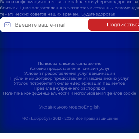
Важна информация о том, как не заболеть и уберечь здоровье в
близких. Цикл подготовленных экспертами сезонных рекоменда
тематических советов наших врачей… Будьте здоровы!
Подписатьс
Пользовательское соглашение
Условия предоставления онлайн услуг
Условия предоставления услуг вакцинации
Публичный договор предоставления медицинских услуг
Уголок потребителя онлайн
Верификация пациентов
Правила внутреннего распорядка
Политика конфиденциальности и использования файлов cookie
Українською мовою
English
МС «Добробут» 2012 - 2026. Все права защищены