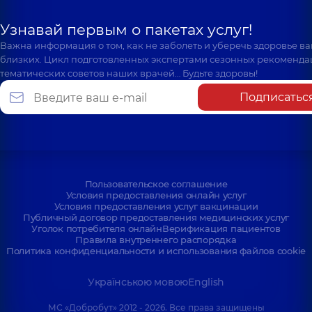
Узнавай первым о пакетах услуг!
Важна информация о том, как не заболеть и уберечь здоровье в
близких. Цикл подготовленных экспертами сезонных рекоменда
тематических советов наших врачей… Будьте здоровы!
Подписатьс
Пользовательское соглашение
Условия предоставления онлайн услуг
Условия предоставления услуг вакцинации
Публичный договор предоставления медицинских услуг
Уголок потребителя онлайн
Верификация пациентов
Правила внутреннего распорядка
Политика конфиденциальности и использования файлов cookie
Українською мовою
English
МС «Добробут» 2012 - 2026. Все права защищены