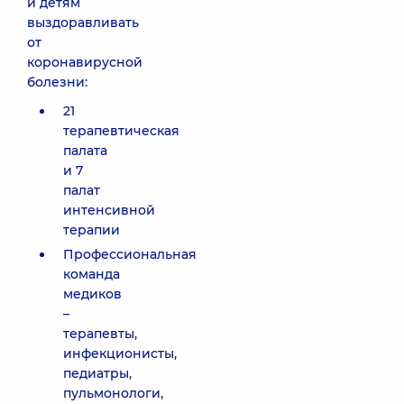
и детям
выздоравливать
от
коронавирусной
болезни:
21
терапевтическая
палата
и 7
палат
интенсивной
терапии
Профессиональная
команда
медиков
–
терапевты,
инфекционисты,
педиатры,
пульмонологи,