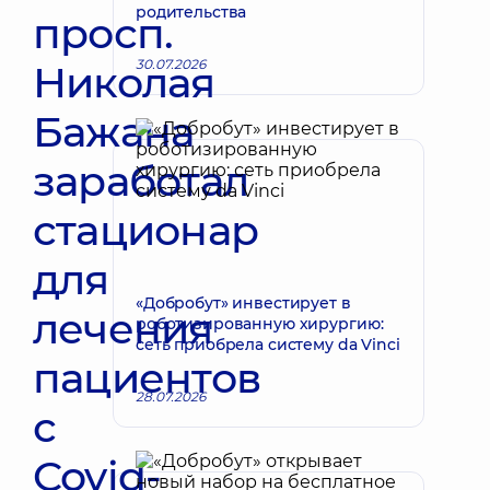
родительства
просп.
30.07.2026
Николая
Бажана
заработал
стационар
для
«Добробут» инвестирует в
лечения
роботизированную хирургию:
сеть приобрела систему da Vinci
пациентов
28.07.2026
с
Covid-