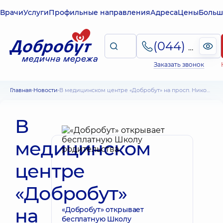
Врачи
Услуги
Профильные направления
Адреса
Цены
Больш
(044) 495-2-888
Заказать звонок
Главная
Новости
В медицинском центре «Добробут» на просп. Николая Бажана заработал стационар для лечения пациентов с Covid-19
В
медицинском
центре
«Добробут»
на
«Добробут» открывает
бесплатную Школу