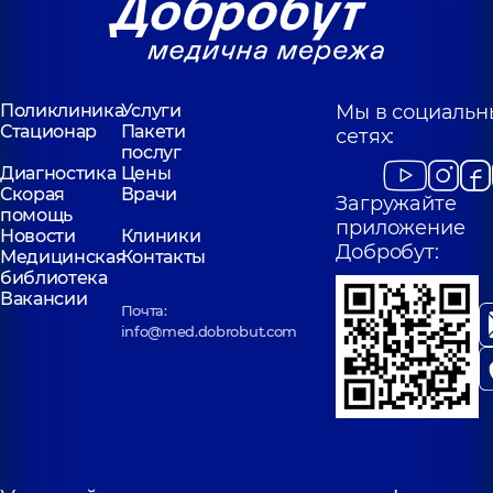
Поликлиника
Услуги
Мы в социальн
Стационар
Пакети
сетях:
послуг
Диагностика
Цены
Скорая
Врачи
Загружайте
помощь
приложение
Новости
Клиники
Добробут:
Медицинская
Контакты
библиотека
Вакансии
Почта:
info@med.dobrobut.com