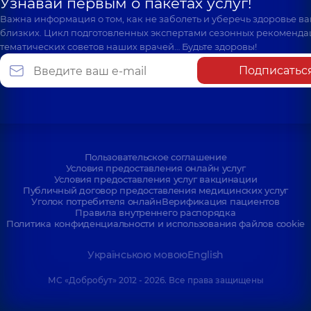
Узнавай первым о пакетах услуг!
Важна информация о том, как не заболеть и уберечь здоровье в
близких. Цикл подготовленных экспертами сезонных рекоменда
тематических советов наших врачей… Будьте здоровы!
Подписатьс
Пользовательское соглашение
Условия предоставления онлайн услуг
Условия предоставления услуг вакцинации
Публичный договор предоставления медицинских услуг
Уголок потребителя онлайн
Верификация пациентов
Правила внутреннего распорядка
Политика конфиденциальности и использования файлов cookie
Українською мовою
English
МС «Добробут» 2012 - 2026. Все права защищены