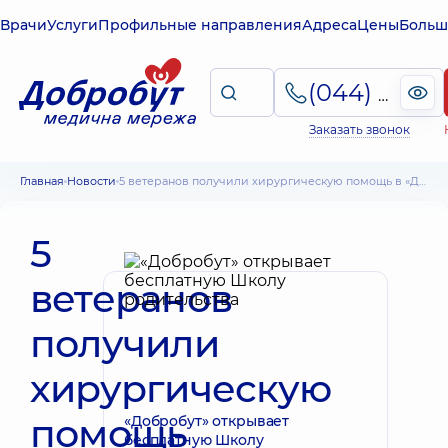
Врачи
Услуги
Профильные направления
Адреса
Цены
Больш
(044) 495-2-888
Заказать звонок
Главная
Новости
5 ветеранов получили хирургическую помощь в «Добробуте» при поддержке Райфа
5
ветеранов
получили
хирургическую
помощь
«Добробут» открывает
бесплатную Школу