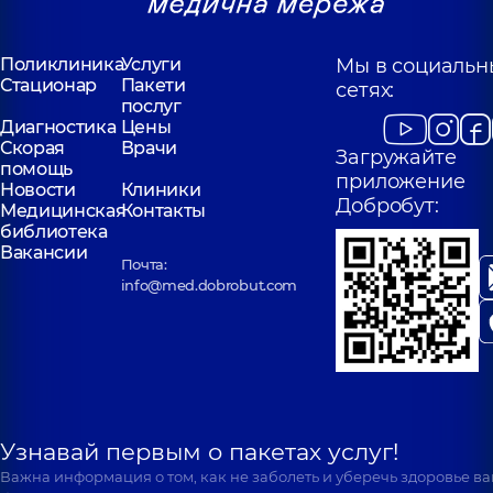
Поликлиника
Услуги
Мы в социальн
Стационар
Пакети
сетях:
послуг
Диагностика
Цены
Скорая
Врачи
Загружайте
помощь
приложение
Новости
Клиники
Добробут:
Медицинская
Контакты
библиотека
Вакансии
Почта:
info@med.dobrobut.com
Узнавай первым о пакетах услуг!
Важна информация о том, как не заболеть и уберечь здоровье в