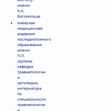
институт
имени
А.А.
Богомольца;
Киевская
медицинская
академия
последипломного
образования
имени
П.Л.
Шупика,
кафедра
травматологии
и
ортопедии,
интернатура
по
специальности
травматология
и