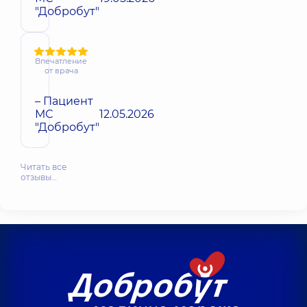
"Добробут"
Впечатление
от врача
– Пациент
МС
12.05.2026
"Добробут"
Читать все
отзывы…