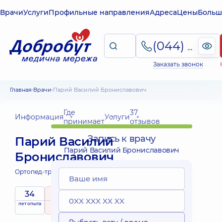
Врачи
Услуги
Профильные направления
Адреса
Цены
Больш
(044) 495-2-888
Заказать звонок
Главная
Врачи
Парий Василий Брониславович
Где
37
Информация
Услуги
принимает
отзывов
Запись к врачу
Парий Василий
Парий Василий Брониславович
Брониславович
Ортопед-травматолог;
34
4.5
/ 5
лет опыта
рейтинг
на основе
37 отзывов