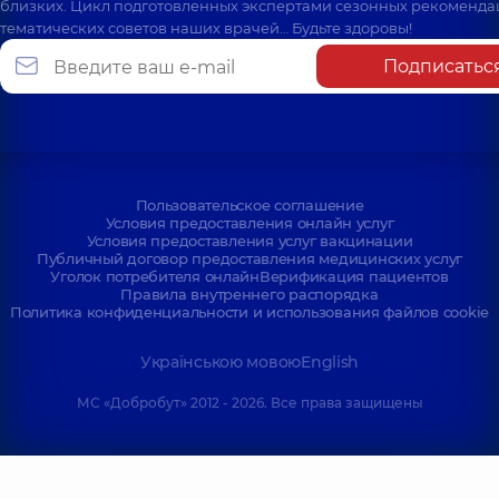
близких. Цикл подготовленных экспертами сезонных рекоменда
тематических советов наших врачей… Будьте здоровы!
Подписатьс
Пользовательское соглашение
Условия предоставления онлайн услуг
Условия предоставления услуг вакцинации
Публичный договор предоставления медицинских услуг
Уголок потребителя онлайн
Верификация пациентов
Правила внутреннего распорядка
Политика конфиденциальности и использования файлов cookie
Українською мовою
English
МС «Добробут» 2012 - 2026. Все права защищены