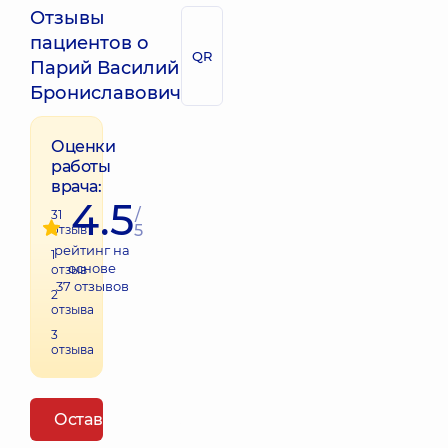
Отзывы
пациентов о
QR
Парий Василий
Брониславович
Оценки
работы
врача:
4.5
/
31
5
отзыв
рейтинг на
1
основе
отзыв
37
отзывов
2
отзыва
3
отзыва
Оставить отзыв