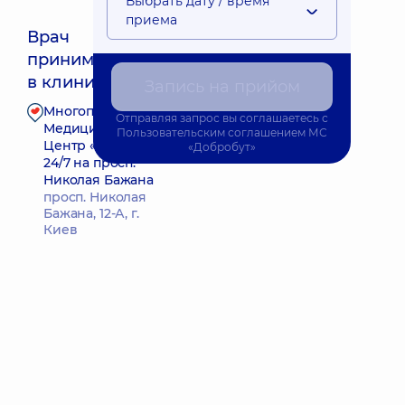
Выбрать дату / время
приема
Врач
принимает
в клинике
Запись на прийом
Многопрофильный
Отправляя запрос вы соглашаетесь с
Запись к врачу
Медицинский
Пользовательским соглашением
МС
Центр «Добробут»
«Добробут»
24/7 на просп.
Николая Бажана
просп. Николая
Бажана, 12-А, г.
Киев