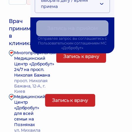
Выбрать дату / время
131 отзыв
приема
Врач
Запись на прийом
принимает
Ближайшее время приема: 15.08.2026 11:00
в
Отправляя запрос вы соглашаетесь с
клиниках:
Пользовательским соглашением
МС
«Добробут»
Многопрофильный
Запись к врачу
Медицинский
Центр «Добробут»
24/7 на просп.
Николая Бажана
просп. Николая
Бажана, 12-А, г.
Киев
Медицинский
Запись к врачу
Центр
«Добробут»
для всей
семьи на
Позняках
ул. Михаила