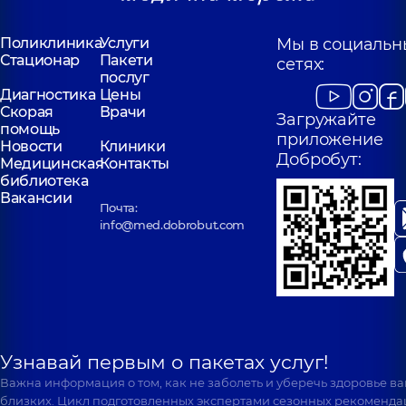
Поликлиника
Услуги
Мы в социальн
Стационар
Пакети
сетях:
послуг
Диагностика
Цены
Скорая
Врачи
Загружайте
помощь
приложение
Новости
Клиники
Добробут:
Медицинская
Контакты
библиотека
Вакансии
Почта:
info@med.dobrobut.com
Узнавай первым о пакетах услуг!
Важна информация о том, как не заболеть и уберечь здоровье в
близких. Цикл подготовленных экспертами сезонных рекоменда