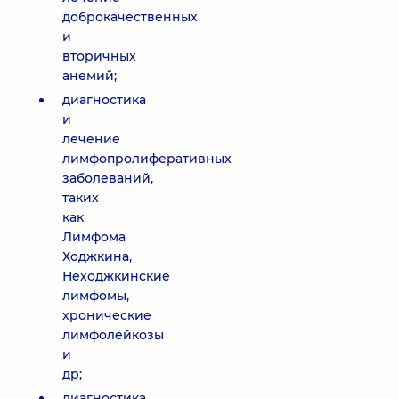
доброкачественных
и
вторичных
анемий;
диагностика
и
лечение
лимфопролиферативных
заболеваний,
таких
как
Лимфома
Ходжкина,
Неходжкинские
лимфомы,
хронические
лимфолейкозы
и
др;
диагностика