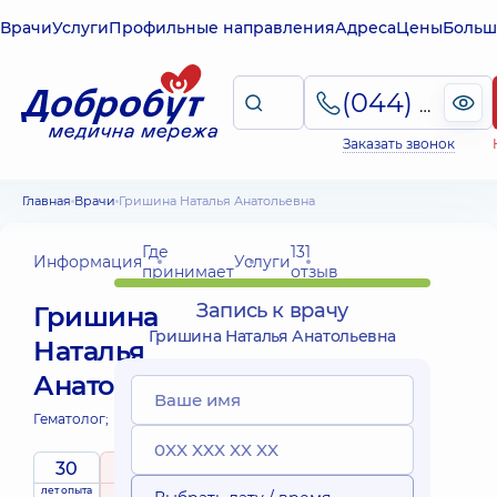
Врачи
Услуги
Профильные направления
Адреса
Цены
Больш
(044) 495-2-888
Заказать звонок
Главная
Врачи
Гришина Наталья Анатольевна
Где
131
Информация
Услуги
принимает
отзыв
Запись к врачу
Гришина
Гришина Наталья Анатольевна
Наталья
Анатольевна
Гематолог;
30
5
/ 5
лет опыта
рейтинг
на основе