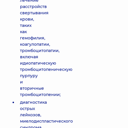
лечение
расстройств
свертывания
крови,
таких
как
гемофилия,
коагулопатии,
тромбоцитопатии,
включая
идиопатическую
тромбоцитопеническую
пурпуру
и
вторичные
тромбоцитопении;
диагностика
острых
лейкозов,
миелодиспластического
синдрома,