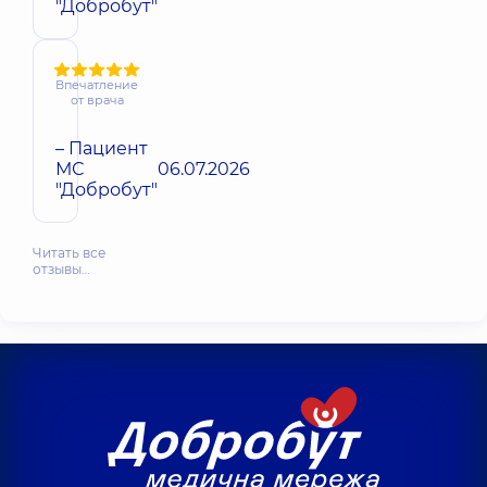
"Добробут"
Впечатление
от врача
– Пациент
МС
06.07.2026
"Добробут"
Читать все
отзывы…