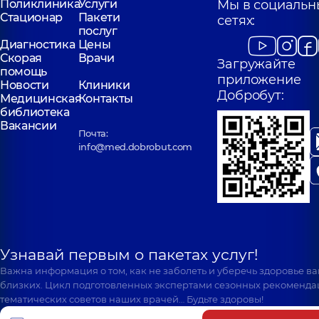
Поликлиника
Услуги
Мы в социальн
Стационар
Пакети
сетях:
послуг
Диагностика
Цены
Скорая
Врачи
Загружайте
помощь
приложение
Новости
Клиники
Добробут:
Медицинская
Контакты
библиотека
Вакансии
Почта:
info@med.dobrobut.com
Узнавай первым о пакетах услуг!
Важна информация о том, как не заболеть и уберечь здоровье в
близких. Цикл подготовленных экспертами сезонных рекоменда
тематических советов наших врачей… Будьте здоровы!