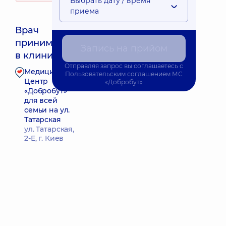
Выбрать дату / время
приема
Врач
принимает
Запись на прийом
в клинике
Отправляя запрос вы соглашаетесь с
Медицинский
Пользовательским соглашением
МС
Запись к врачу
Центр
«Добробут»
«Добробут»
для всей
семьи на ул.
Татарская
ул. Татарская,
2-Е, г. Киев