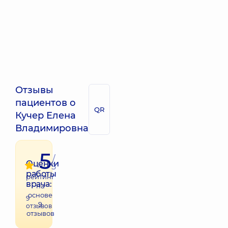
Отзывы
пациентов о
QR
Кучер Елена
Владимировна
5
/
Оценки
5
работы
рейтинг
врача:
на
основе
9
9
отзывов
отзывов