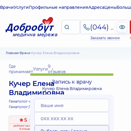
Врачи
Услуги
Профильные направления
Адреса
Цены
Больш
(044) 495-2-888
Заказать звонок
Главная
Врачи
Кучер Елена Владимировна
Где
9
Услуги
принимает
отзывов
Запись к врачу
Кучер Елена
Кучер Елена Владимировна
Владимировна
Гематолог-онколог детский;
Гематолог;
Генетик;
5
/ 5
рейтинг
на основе
9 отзывов