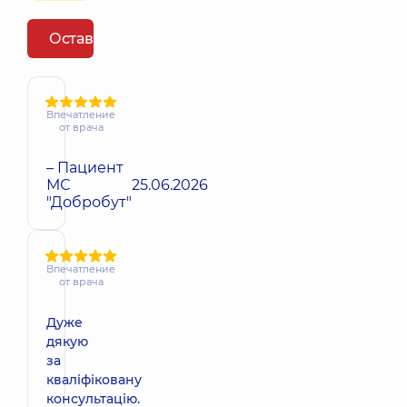
Оставить отзыв
Впечатление
от врача
– Пациент
МС
25.06.2026
"Добробут"
Впечатление
от врача
Дуже
дякую
за
кваліфіковану
консультацію.