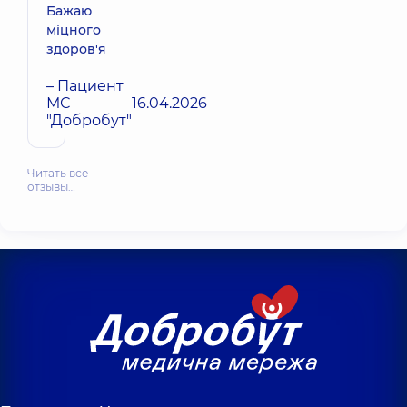
Бажаю
міцного
здоров'я
– Пациент
МС
16.04.2026
"Добробут"
Читать все
отзывы…