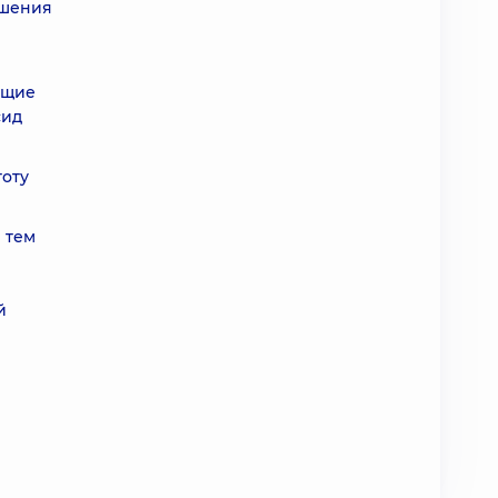
чшения
ющие
сид
тоту
 тем
й