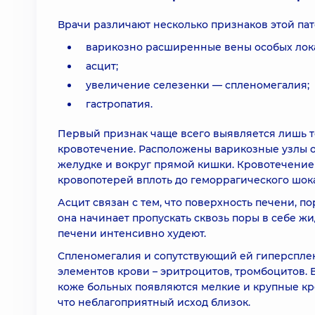
Врачи различают несколько признаков этой пат
варикозно расширенные вены особых лок
асцит;
увеличение селезенки — спленомегалия;
гастропатия.
Первый признак чаще всего выявляется лишь то
кровотечение. Расположены варикозные узлы о
желудке и вокруг прямой кишки. Кровотечение
кровопотерей вплоть до геморрагического шока
Асцит связан с тем, что поверхность печени, п
она начинает пропускать сквозь поры в себе жид
печени интенсивно худеют.
Спленомегалия и сопутствующий ей гиперспле
элементов крови – эритроцитов, тромбоцитов. 
коже больных появляются мелкие и крупные кро
что неблагоприятный исход близок.