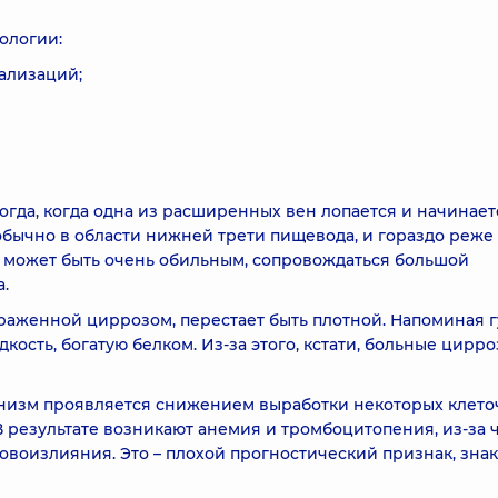
ологии:
ализаций;
гда, когда одна из расширенных вен лопается и начинает
бычно в области нижней трети пищевода, и гораздо реже
 может быть очень обильным, сопровождаться большой
.
ораженной циррозом, перестает быть плотной. Напоминая г
кость, богатую белком. Из-за этого, кстати, больные цирр
низм проявляется снижением выработки некоторых клет
В результате возникают анемия и тромбоцитопения, из-за 
воизлияния. Это – плохой прогностический признак, знак 