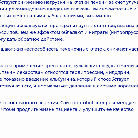
ствуют снижению нагрузки на клетки печени за счет улу
нзии рекомендовано введение глюкозы, аминокислотных и
льных печеночными заболеваниями, витаминов.
ляции используются препараты группы статинов, вызыва
оидов. Тем же эффектом обладают и нитраты (нитропрус
гу дать обратное действие.
шают жизнеспособность печеночных клеток, снижают час
яется применение препаратов, сужающих сосуды печени и
 таким лекарствам относятся терлипрессин, мидодрин,
е показано введение альбумина, который способствует
ствуя асциту, и нормализует давление в системе воротно
его постоянного лечения. Сайт dobrobut.com рекомендует
 чтобы продлить жизнь пациента и улучшить ее качество