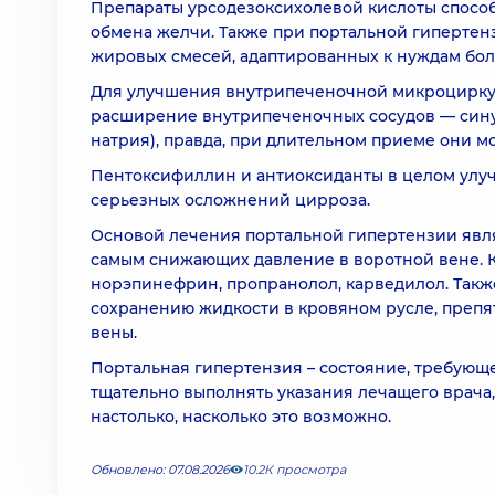
Препараты урсодезоксихолевой кислоты способ
обмена желчи. Также при портальной гиперте
жировых смесей, адаптированных к нуждам бо
Для улучшения внутрипеченочной микроцирку
расширение внутрипеченочных сосудов — синус
натрия), правда, при длительном приеме они мо
Пентоксифиллин и антиоксиданты в целом улуч
серьезных осложнений цирроза.
Основой лечения портальной гипертензии явл
самым снижающих давление в воротной вене. К
норэпинефрин, пропранолол, карведилол. Такж
сохранению жидкости в кровяном русле, препят
вены.
Портальная гипертензия – состояние, требующ
тщательно выполнять указания лечащего врача,
настолько, насколько это возможно.
Обновлено: 07.08.2026
10.2К просмотра