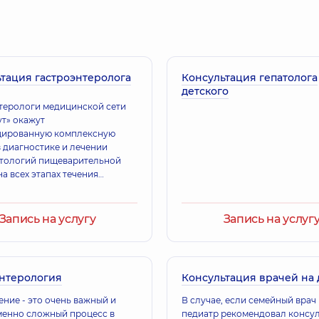
Власенко Яросл
тики,
32 лет опыта
Врач общей практики
тация гастроэнтеролога
Консультация гепатолога
детского
терологи медицинской сети
т» окажут
цированную комплексную
 диагностике и лечении
тологий пищеварительной
а всех этапах течения
ний.
Запись на услугу
Запись на услуг
энтерология
Консультация врачей на
ние - это очень важный и
В случае, если семейный врач
енно сложный процесс в
педиатр рекомендовал консу