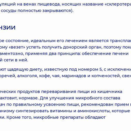
пуляций на венах пищевода, носящих название «склеротер
 сосуды полностью закрываются).
нзии
мое состояние, идеальным его лечением является транспл
му «везет» успеть получить донорский орган, поэтому пок
каментозно, применяя два принципа: обеспечение печени
 сети в ней.
ют щадящую диету, известную под номером 5, с исключен
речей, алкоголя, кофе, чая, маринадов и копченостей, све
ических продуктов переваривания пищи из кишечника
актовит, нормазе. Для улучшения микробного состава
дач по правильному усвоению пищи, рекомендован прием 
ганизму синтезировать витамины и аминокислоты, которые
ии. Кроме того, микробные препараты обладают