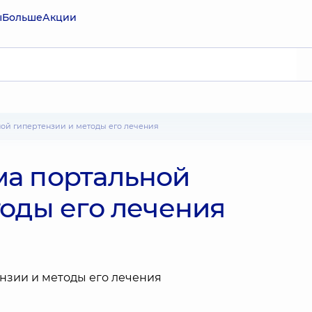
ы
Больше
Акции
ной гипертензии и методы его лечения
а портальной
тоды его лечения