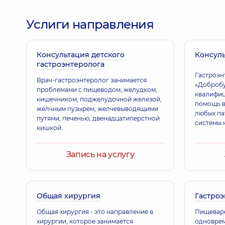
Зубрицкий Олег Степанович
Гастроэнтеролог; Врач ультразвуковой диагнос
Услиги направления
Консультация детского
Консуль
гастроэнтеролога
Гастроэн
Врач-гастроэнтеролог занимается
«Добробу
проблемами с пищеводом, желудком,
квалифи
кишечником, поджелудочной железой,
помощь в
желчным пузырем, желчевыводящими
любых па
путями, печенью, двенадцатиперстной
системы н
кишкой.
заболева
Запись на услугу
Общая хирургия
Гастро
Общая хирургия - это направление в
Пищеваре
хирургии, которое занимается
одноврем