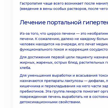
Гастропатия чаще всего возникает после мани
(введение в вены особых растворов, после чего
Лечение портальной гиперте
Из-за того, что цирроз печени — это необрати
печени. К сожалению, далеко не каждому больно
человек находится на очереди, его лечат меди
функционального покоя и коррекция сосудистой
Для достижения первой цели пациенту назнача
жирных, жареных, острых блюд, растительных го
хлеба.
Для уменьшения выработки и всасывания токс
назначаются препараты лактулозы — дюфалак, л
кишечника и перекладывания на него части за
пребиотиков. Эта группа лекарств помогает ор
поврежденная печень выработать не в состоян
детоксикационными свойствами.