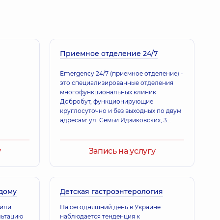
ав Юрьевич
 - семейный врач; Терапевт,
14 лет опыта
Приемное отделение 24/7
Emergency 24/7 (приемное отделение) -
это специализированные отделения
многофункциональных клиник
Добробут, функционирующие
круглосуточно и без выходных по двум
адресам: ул. Семьи Идзиковских, 3
(правый берег), просп. Николая
Бажана, 12-А (левый берег).
у
Запись на услугу
 дому
Детская гастроэнтерология
 или
На сегодняшний день в Украине
льтацию
наблюдается тенденция к