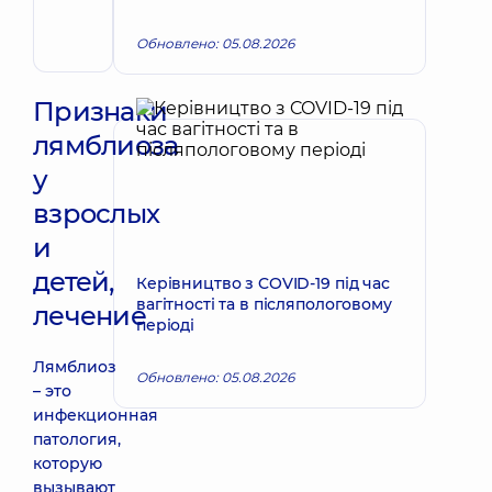
Педиатр;
Гастроэнтеролог
Обновлено: 05.08.2026
детский
Признаки
лямблиоза
у
взрослых
и
детей,
Керівництво з COVID-19 під час
вагітності та в післяпологовому
лечение
періоді
Лямблиоз
Обновлено: 05.08.2026
– это
инфекционная
патология,
которую
вызывают