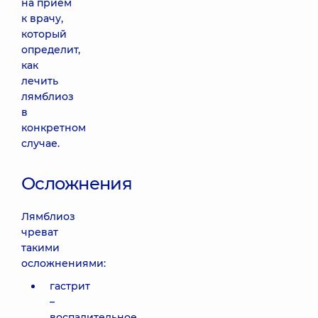
на прием
к врачу,
который
определит,
как
лечить
лямблиоз
в
конкретном
случае.
Осложнения
Лямблиоз
чреват
такими
осложнениями:
гастрит
–
воспалительное