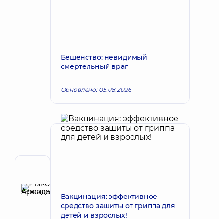
Бешенство: невидимый
смертельный враг
Обновлено: 05.08.2026
Автор,
Рецензент
Рыков
Вакцинация: эффективное
Запись к врачу
Алексей
средство защиты от гриппа для
детей и взрослых!
Аркадьевич