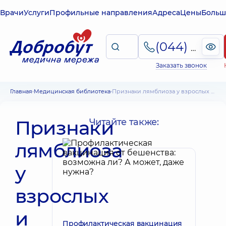
Врачи
Услуги
Профильные направления
Адреса
Цены
Больш
(044) 495-2-888
Заказать звонок
Главная
Медицинская библиотека
Признаки лямблиоза у взрослых и детей. Методы лечения. Диетотерапия
Признаки
Читайте также:
лямблиоза
у
взрослых
и
Профилактическая вакцинация