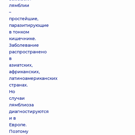
лямблии
–
простейшие,
паразитирующие
в тонком
кишечнике.
Заболевание
распространено
в
азиатских,
африканских,
латиноамериканских
странах.
Но
случаи
лямблиоза
диагностируются
и в
Европе.
Поэтому