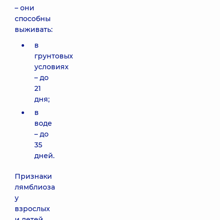
– они
способны
выживать:
в
грунтовых
условиях
– до
21
дня;
в
воде
– до
35
дней.
Признаки
лямблиоза
у
взрослых
и детей