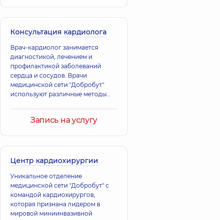
Кира
Николаевна
Кардиолог;
Терапевт,
28 лет
Консультация кардиолога
опыта
Врач-кардиолог занимается
диагностикой, лечением и
профилактикой заболеваний
сердца и сосудов. Врачи
медицинской сети "Добробут"
используют различные методы
кардиодиагностики и применяют
современные методы лечения
Запись на услугу
пациентов с сердечно-
сосудистыми заболеваниями.
Наши специалисты
руководствуются протоколами,
утверждёнными МОЗ,
Центр кардиохирургии
принципами доказательной
Уникальное отделение
медицины, рекомендациями
медицинской сети "Добробут" с
европейских и американских
командой кардиохирургов,
медицинских сообществ.
которая признана лидером в
мировой миниинвазивной