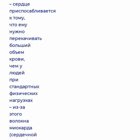
– сердце
приспосабливается
к тому,
что ему
нужно
перекачивать
больший
объем
крови,
чем у
людей
при
стандартных
физических
нагрузках
– из-за
этого
волокна
миокарда
(сердечной