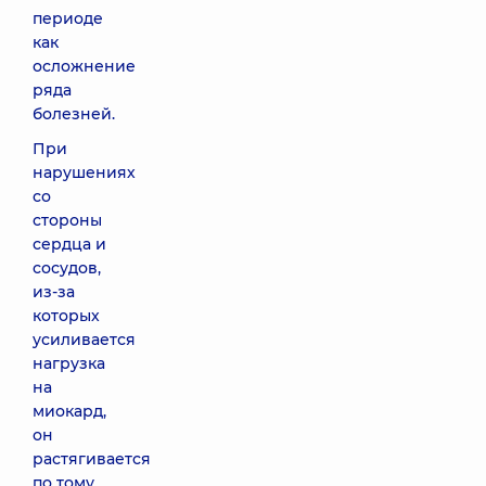
периоде
как
осложнение
ряда
болезней.
При
нарушениях
со
стороны
сердца и
сосудов,
из-за
которых
усиливается
нагрузка
на
миокард,
он
растягивается
по тому