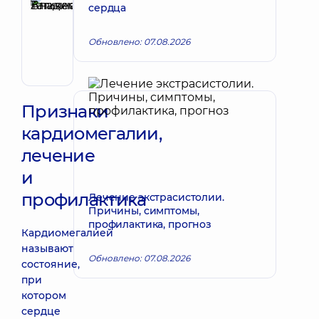
сердца
Татьяна
Запись к врачу
Владимировна
Обновлено: 07.08.2026
Терапевт;
Кардиолог;
Ревматолог
Признаки
кардиомегалии,
лечение
и
профилактика
Лечение экстрасистолии.
Причины, симптомы,
профилактика, прогноз
Кардиомегалией
называют
Обновлено: 07.08.2026
состояние,
при
котором
сердце