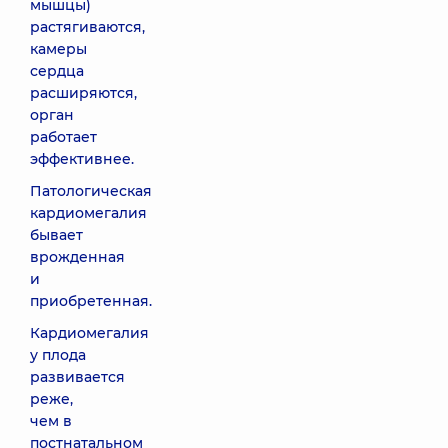
мышцы)
растягиваются,
камеры
сердца
расширяются,
орган
работает
эффективнее.
Патологическая
кардиомегалия
бывает
врожденная
и
приобретенная.
Кардиомегалия
у плода
развивается
реже,
чем в
постнатальном