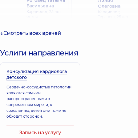
Роговец Татьяна
Лилия
Васильевна
Олеговна
Кардиолог,
25 лет
Кардиолог;
опыта
Терапевт,
25 лет
опыта
Смотреть всех врачей
Бабенко
Наталья
Федосеева
Ивановна
Наталия
Услиги направления
Кардиолог; Врач
Константиновна
ультразвуковой
Кардиолог,
16 лет
диагностики;
опыта
Терапевт,
16 лет
Консультация кардиолога
опыта
детского
Сердечно-сосудистые патологии
Кузнецова-
являются самыми
Шаповалова
Арабули Юлия
распространенными в
Светлана
Владимировна
Геннадиевна
современном мире, и, к
Кардиолог;
сожалению, детей они тоже не
Гастроэнтеролог;
Кардиолог,
26 лет
Терапевт,
19 лет
опыта
обходят стороной.
опыта
Запись на услугу
Компаниец