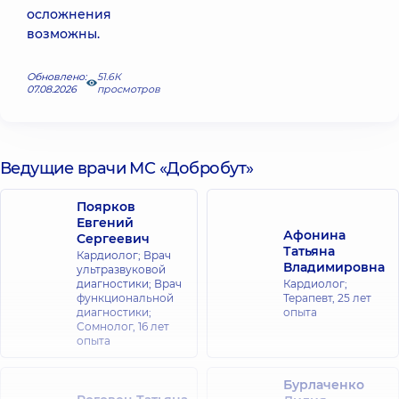
осложнения
возможны.
Обновлено:
51.6К
07.08.2026
просмотров
Ведущие врачи МС «Добробут»
Поярков
Евгений
Афонина
Сергеевич
Татьяна
Кардиолог; Врач
Владимировна
ультразвуковой
диагностики; Врач
Кардиолог;
функциональной
Терапевт,
25 лет
диагностики;
опыта
Сомнолог,
16 лет
опыта
Бурлаченко