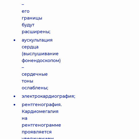
–
его
границы
будут
расширены;
аускультация
сердца
(выслушивание
фонендоскопом)
–
сердечные
тоны
ослаблены;
электрокардиография;
рентгенография.
Кардиомегалия
на
рентгенограмме
проявляется
увеличением