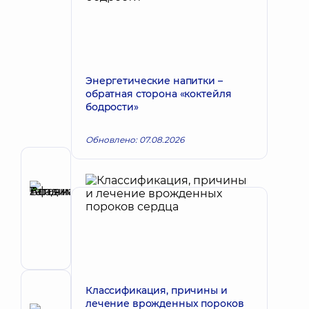
Энергетические напитки –
обратная сторона «коктейля
бодрости»
Обновлено: 07.08.2026
Автор
Афонина
Татьяна
Запись к врачу
Владимировна
Кардиолог;
Терапевт
Классификация, причины и
Рецензент
лечение врожденных пороков
Аникеева