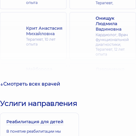
опыта
Терапевт,
Онищук
Людмила
Крит Анастасия
Вадимовна
Михайловна
Кардиолог; Врач
Терапевт,
10 лет
функциональной
опыта
диагностики;
Терапевт,
12 лет
опыта
Майборода
Лавриненко
Александр
Владислава
Олегович
Владимировна
Смотреть всех врачей
Терапевт,
10 лет
Терапевт,
26 лет
опыта
опыта
Услиги направления
Бабляк
Кулешова
Дмитрий
Екатерина
Евгеньевич
Александровна
Реабилитация для детей
Хирург сердечно-
Терапевт,
14 лет
сосудистый,
10 лет
опыта
В понятие реабилитации мы
опыта