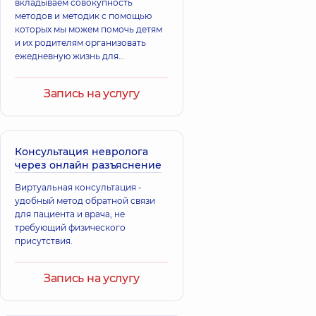
вкладываем совокупность
методов и методик с помощью
Смаль Богдан
которых мы можем помочь детям
Орестович
и их родителям организовать
Терапевт; Врач
ежедневную жизнь для
Сегеда Аннета
общей практики -
достижения совместно
Михайловна
семейный врач;
поставленных целей,
Педиатр;
Терапевт,
33 лет
Запись на услугу
направленных на улучшение
Эндокринолог;
опыта
Эндокринолог
качества жизни в социуме.
детский,
14 лет
опыта
Консультация невролога
через онлайн разъяснение
Ворона Алена
Дидур Татьяна
Анатольевна
Николаевна
Виртуальная консультация -
Терапевт;
Терапевт,
17 лет
удобный метод обратной связи
Пульмонолог,
11
опыта
лет опыта
для пациента и врача, не
требующий физического
присутствия.
Бильга
Гетьман Вадим
Светлана
Владимирович
Степановна
Запись на услугу
Терапевт,
Педиатр,
34 лет
опыта