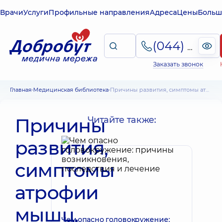
Врачи
Услуги
Профильные направления
Адреса
Цены
Больш
(044) 495-2-888
Заказать звонок
Главная
Медицинская библиотека
Причины развития, симптомы атрофии мышц, принципы и методы лечения
Причины
Читайте также:
развития,
симптомы
атрофии
мышц,
Чем опасно головокружение: