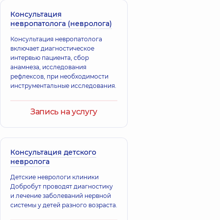
Логинова
Консультация
Корниенко
Евгения
невропатолога (невролога)
Татьяна
Викторовна
Викторовна
Терапевт;
Консультация невропатолога
Терапевт,
34 лет
Кардиолог,
6 лет
включает диагностическое
опыта
опыта
интервью пациента, сбор
анамнеза, исследования
рефлексов, при необходимости
Хмилецкая
инструментальные исследования.
Ирина
Владимировна
Терапевт; Врач
Запись на услугу
ультразвуковой
диагностики,
9 лет
опыта
Консультация детского
невролога
Детские неврологи клиники
Добробут проводят диагностику
и лечение заболеваний нервной
системы у детей разного возраста.