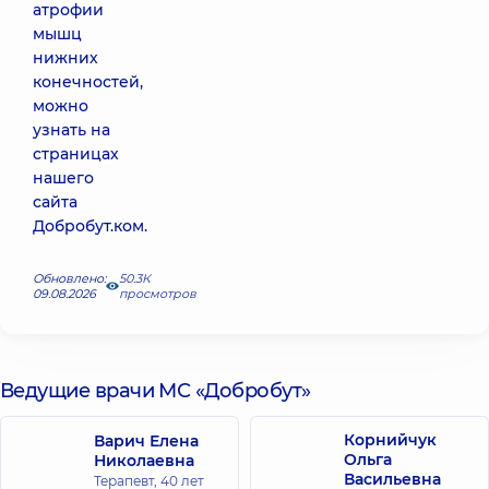
атрофии
мышц
нижних
конечностей,
можно
узнать на
страницах
нашего
сайта
Добробут.ком.
Обновлено:
50.3К
09.08.2026
просмотров
Ведущие врачи МС «Добробут»
Корнийчук
Варич Елена
Ольга
Николаевна
Васильевна
Терапевт,
40 лет