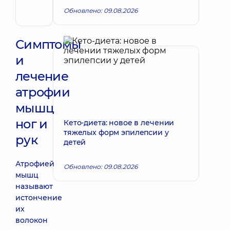
эндоваскулярный
Обновлено: 09.08.2026
Симптомы
и
лечение
атрофии
мышц
ног и
Кето-диета: новое в лечении
тяжелых форм эпилепсии у
рук
детей
Атрофией
Обновлено: 09.08.2026
мышц
называют
истончение
их
волокон