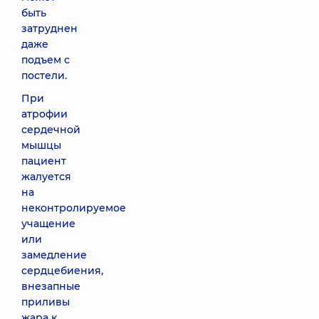
быть
затруднен
даже
подъем с
постели.
При
атрофии
сердечной
мышцы
пациент
жалуется
на
неконтролируемое
учащение
или
замедление
сердцебиения,
внезапные
приливы
жара к