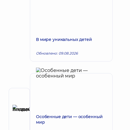
В мире уникальных детей
Обновлено: 09.08.2026
Автор,
Рецензент
Басацкий
Запись к врачу
Андрей
Особенные дети — особенный
мир
Владимирович
Хирург