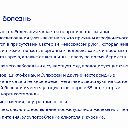
 болезнь
мого заболевания является неправильное питание,
сследования указывают на то, что причины атрофическог
я в присутствии бактерии Helicobacter pylori, которая жив
ерия может попасть в организм человека самыми простыми
нты врача, а также от женщины к плоду во время беременн
аемого заболевания, существует ряд провоцирующих фак
ов. Диклофенак, Ибупрофен и другие нестероидные
бляемые длительное время, негативно действуют на состо
й болезни имеется у пациентов старше 65 лет, которые
 кортикостероиды.
морожения, внутренние ожоги.
улез, сифилис, воспаление поджелудочной железы или печ
питания, злоупотребление алкоголя и курение.