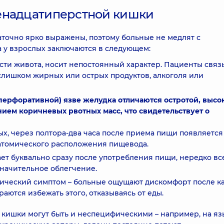
енадцатиперстной кишки
точно ярко выражены, поэтому больные не медлят с
 у взрослых заключаются в следующем:
сти живота, носит непостоянный характер. Пациенты свя
слишком жирных или острых продуктов, алкоголя или
перфоративной) язве желудка отличаются остротой, высо
ем коричневых рвотных масс, что свидетельствует о
ых, через полтора-два часа после приема пищи появляется
атомического расположения пищевода.
ает буквально сразу после употребления пищи, нередко вс
значительное облегчение.
логический симптом – больные ощущают дискомфорт после к
аются избежать этого, отказываясь от еды.
кишки могут быть и неспецифическими – например, на яз