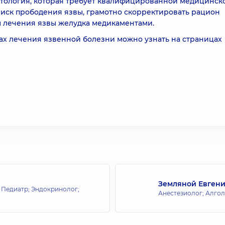
атология, которая требует квалифицированной медицинск
иск прободения язвы, грамотно скорректировать рацион
ы лечения язвы желудка медикаментами.
дах лечения язвенной болезни можно узнать на страницах
Земляной Евген
; Педиатр; Эндокринолог;
Анестезиолог; Алгол