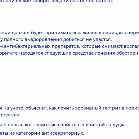
 хронические запоры, ладони постоянно потеют.
льной должен будет принимать всю жизнь в периоды очер
у полного выздоровления добиться не удастся.
м антибактериальных препаратов, которые снимают воспа
оритете находятся следующие средства лечения обостре
я на учете, объяснит, как лечить эрозивный гастрит в пер
редства:
льно повышают защитные свойства слизистой желудка;
раты из категории антисекреторных.