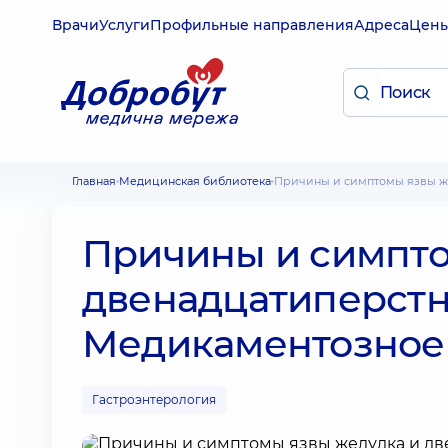
Врачи
Услуги
Профильные направления
Адреса
Цен
Главная
Медицинская библиотека
Причины и симптомы язвы ж
Причины и симпто
двенадцатиперстн
Медикаментозное 
Гастроэнтерология