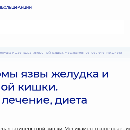
ы
Больше
Акции
елудка и двенадцатиперстной кишки. Медикаментозное лечение, диета
мы язвы желудка и
ой кишки.
лечение, диета