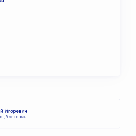
ой
ий Игоревич
ог,
9 лет опыта