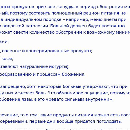
нных продуктов при язве желудка в период обострения м
рный, поэтому составить полноценный рацион питания не
я в индивидуальном порядке – например, меню диеты при
х видов той патологии. Больной должен будет постоянно
может свести количество обострений к возможному миним
зни:
 соленые и консервированные продукты;
 кофе;
тавляют натуральные йогурты);
ообразованию и процессам брожения.
 запрещено, хотя некоторые больные утверждают, что при
у них исчезает боль. Это обманчивое ощущение, потому ч
ободение язвы, а это чревато сильным внутренним
ечение, то о том, какие продукты питания можно есть пос
 серьезными, первые дни вообще придется поголодать.