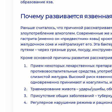
образование язв.
Почему развивается язвенная
Раньше считалось, что причиной рассматривае
злоупотребление алкоголем. Современные же и
гастрита (именно он «предвестник» язвы) кроютс
желудочном соке и нейтрализует его. Эта бакт
путями – через грязные руки, посуду, инструме
Кроме основной причины развития рассматрив
Прием некоторых лекарственных препарат
противовоспалительные средства, употре
слизистой желудка. Высокий риск язвенно
одновременно принимают и коагулянты, и
Травмирование живота – удары/ушибы, об
Присутствие общих заболеваний – туберк
Регулярное нарушение режима и рациона 