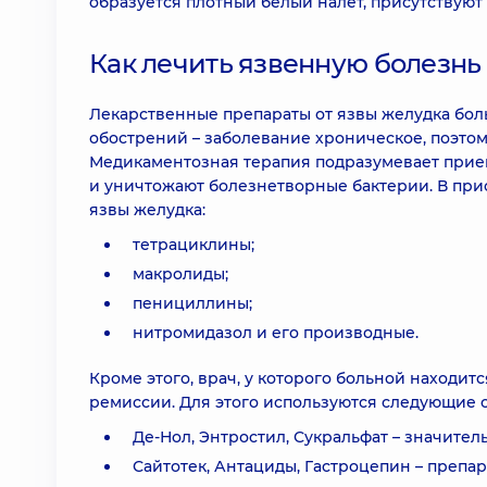
образуется плотный белый налет, присутствуют
Как лечить язвенную болезнь
Лекарственные препараты от язвы желудка бо
обострений – заболевание хроническое, поэтом
Медикаментозная терапия подразумевает прие
и уничтожают болезнетворные бактерии. В при
язвы желудка:
тетрациклины;
макролиды;
пенициллины;
нитромидазол и его производные.
Кроме этого, врач, у которого больной находитс
ремиссии. Для этого используются следующие с
Де-Нол, Энтростил, Сукральфат – значите
Сайтотек, Антациды, Гастроцепин – препа