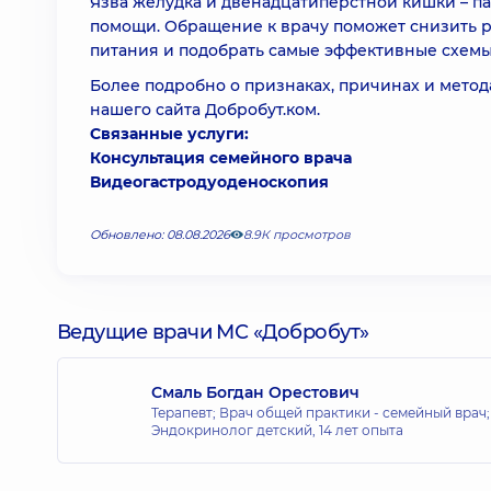
Язва желудка и двенадцатиперстной кишки – п
помощи. Обращение к врачу поможет снизить р
питания и подобрать самые эффективные схем
Более подробно о признаках, причинах и мето
нашего сайта Добробут.ком.
Связанные услуги:
Консультация семейного врача
Видеогастродуоденоскопия
Обновлено: 08.08.2026
8.9К просмотров
Ведущие врачи МС «Добробут»
Смаль Богдан Орестович
Терапевт; Врач общей практики - семейный врач
Эндокринолог детский,
14 лет опыта