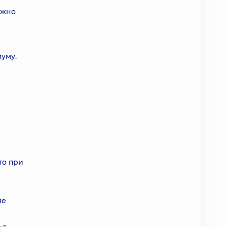
ожно
уму.
то при
ле