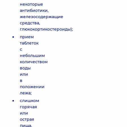
некоторые
антибиотики,
железосодержащие
средства,
глюкокортикостероиды);
прием
таблеток
с
небольшим
количеством
воды
или
в
положении
лежа;
слишком
горячая
или
острая
пища.