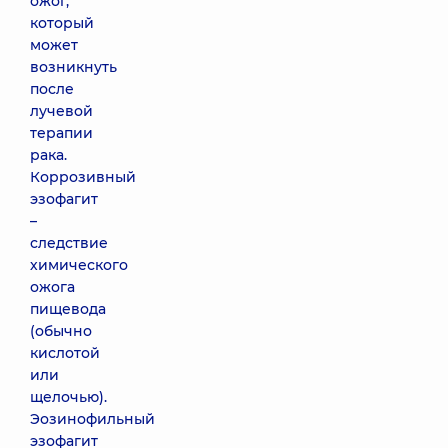
ожог,
который
может
возникнуть
после
лучевой
терапии
рака.
Коррозивный
эзофагит
–
следствие
химического
ожога
пищевода
(обычно
кислотой
или
щелочью).
Эозинофильный
эзофагит