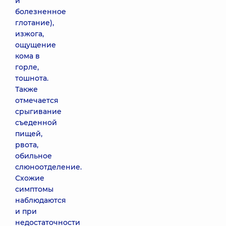
и
болезненное
глотание),
изжога,
ощущение
кома в
горле,
тошнота.
Также
отмечается
срыгивание
съеденной
пищей,
рвота,
обильное
слюноотделение.
Схожие
симптомы
наблюдаются
и при
недостаточности