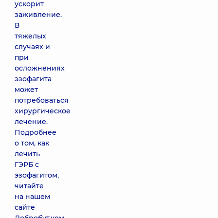
ускорит
заживление.
В
тяжелых
случаях и
при
осложнениях
эзофагита
может
потребоваться
хирургическое
лечение.
Подробнее
о том, как
лечить
ГЭРБ с
эзофагитом,
читайте
на нашем
сайте