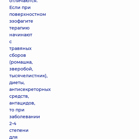
отличаются.
Если при
поверхностном
эзофагите
терапию
начинают
с
травяных
сборов
(ромашка,
зверобой,
тысячелистник),
диеты,
антисекреторных
средств,
антацидов,
то при
заболевании
2-4
степени
для