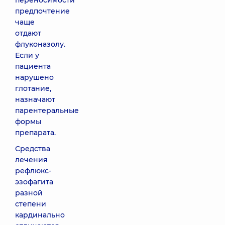
переносимости
предпочтение
чаще
отдают
флуконазолу.
Если у
пациента
нарушено
глотание,
назначают
парентеральные
формы
препарата.
Средства
лечения
рефлюкс-
эзофагита
разной
степени
кардинально