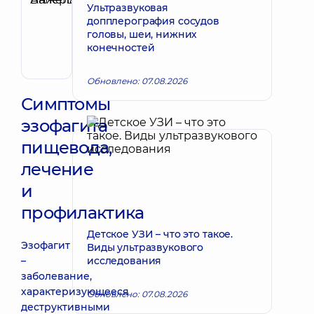
Ультразвуковая
Анжела
Запись к врачу
допплерография сосудов
Валерьевна
головы, шеи, нижних
Эндоскопист;
конечностей
Гастроэнтеролог
Обновлено: 07.08.2026
Симптомы
эзофагита
пищевода,
лечение
и
профилактика
Детское УЗИ – что это такое.
Эзофагит
Виды ультразвукового
–
исследования
заболевание,
характеризующееся
Обновлено: 07.08.2026
деструктивными