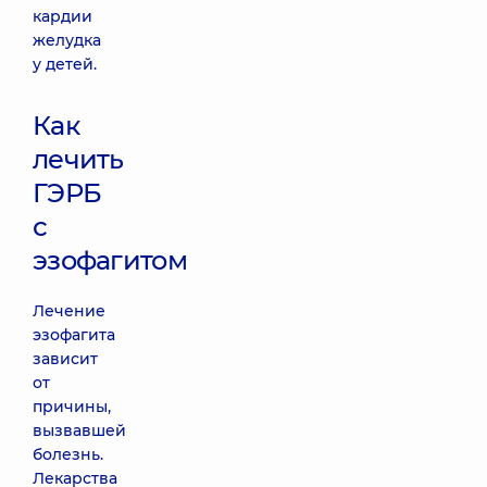
кардии
желудка
у детей.
Как
лечить
ГЭРБ
с
эзофагитом
Лечение
эзофагита
зависит
от
причины,
вызвавшей
болезнь.
Лекарства