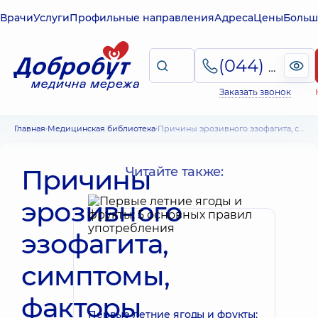
Врачи
Услуги
Профильные направления
Адреса
Цены
Больш
(044) 495-2-888
Заказать звонок
Главная
Медицинская библиотека
Причины эрозивного эзофагита, симптомы, факторы риска
Причины
Читайте также:
эрозивного
эзофагита,
симптомы,
факторы
Первые летние ягоды и фрукты: