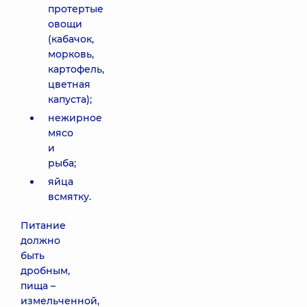
протертые
овощи
(кабачок,
морковь,
картофель,
цветная
капуста);
нежирное
мясо
и
рыба;
яйца
всмятку.
Питание
должно
быть
дробным,
пища –
измельченной,