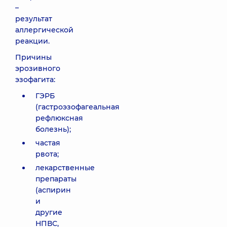
–
результат
аллергической
реакции.
Причины
эрозивного
эзофагита:
ГЭРБ
(гастроэзофагеальная
рефлюксная
болезнь);
частая
рвота;
лекарственные
препараты
(аспирин
и
другие
НПВС,