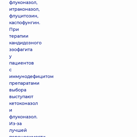
флуконазол,
итраконазол,
флуцитозин,
каспофунгин.
При
терапии
кандидозного
эзофагита
у
пациентов
с
иммунодефицитом
препаратами
выбора
выступают
кетоконазол
и
флуконазол.
Из-за
лучшей