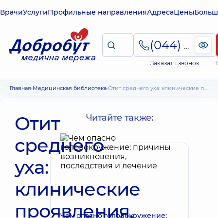
Врачи
Услуги
Профильные направления
Адреса
Цены
Больш
(044) 495-2-888
Заказать звонок
Главная
Медицинская библиотека
Отит среднего уха: клинические проявления, диагностика и лечение
Отит
Читайте также:
среднего
уха:
клинические
проявления,
Чем опасно головокружение: