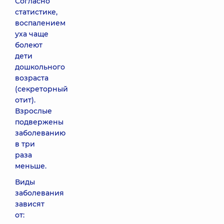
Согласно
статистике,
воспалением
уха чаще
болеют
дети
дошкольного
возраста
(секреторный
отит).
Взрослые
подвержены
заболеванию
в три
раза
меньше.
Виды
заболевания
зависят
от: