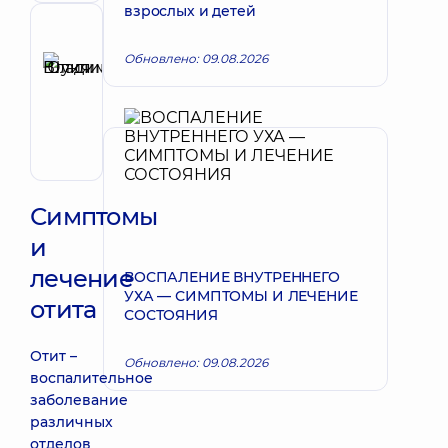
взрослых и детей
Рецензент
Шуклина
Обновлено: 09.08.2026
Юлия
Запись к врачу
Владимировна
Отоларинголог;
Отоларинголог
детский
Симптомы
и
лечение
ВОСПАЛЕНИЕ ВНУТРЕННЕГО
УХА — СИМПТОМЫ И ЛЕЧЕНИЕ
отита
СОСТОЯНИЯ
Отит –
Обновлено: 09.08.2026
воспалительное
заболевание
различных
отделов