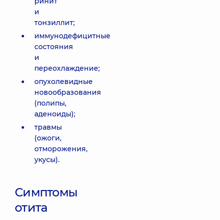
ринит
и
тонзиллит;
иммунодефицитные
состояния
и
переохлаждение;
опухолевидные
новообразования
(полипы,
аденоиды);
травмы
(ожоги,
отморожения,
укусы).
Симптомы
отита