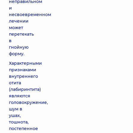
неправильном
и
несвоевременном
лечении
может
перетекать
в
гнойную
форму.
Характерными
признаками
внутреннего
отита
(лабиринтита)
являются
головокружение,
шум в
ушах,
тошнота,
постепенное