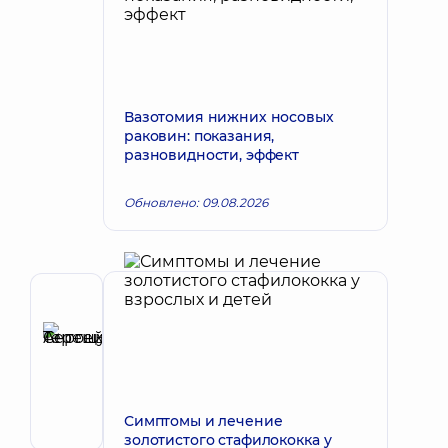
Вазотомия нижних носовых
раковин: показания,
разновидности, эффект
Обновлено: 09.08.2026
Автор
Терещук
Сергей
Запись к врачу
Антоньевич
Хирург
челюстно-
Симптомы и лечение
лицевой
золотистого стафилококка у