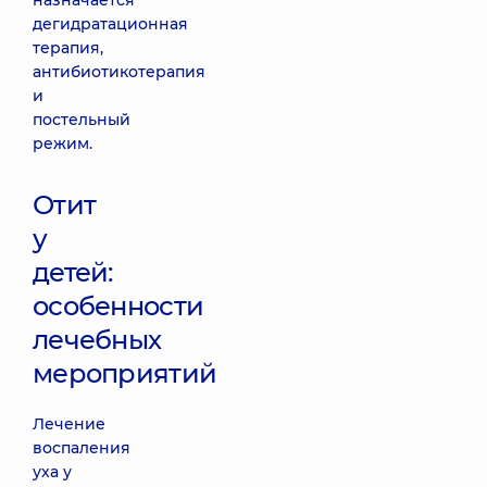
назначается
дегидратационная
терапия,
антибиотикотерапия
и
постельный
режим.
Отит
у
детей:
особенности
лечебных
мероприятий
Лечение
воспаления
уха у