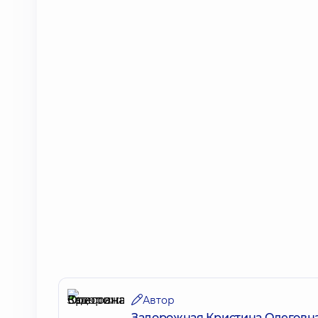
Автор
Задорожная Кристина Олеговн