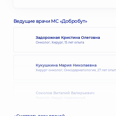
Ведущие врачи МС «Добробут»
Задорожная Кристина Олеговна
Онколог; Хирург,
15 лет опыта
Кукушкина Мария Николаевна
Хирург-онколог; Онкодерматология,
27 лет опы
Соколов Виталий Валерьевич
Онколог; Хирург торакальный,