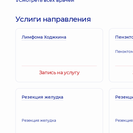
Смотреть всех врачей
Орлова Татьяна Владимировна
Терапевт; Врач общей практики - семейный врач
Услиги направления
Лимфома Ходжкина
Король Ирина Евгеньевна
Пенэкт
Терапевт; Врач общей практики - семейный врач
Пенэкто
Гринь Наталья Викторовна
Запись на услугу
Отоларинголог; Онколог; Отоларинголог-онкол
Резекция желудка
Резекц
Коваленко Ирина Андреевна
Онколог,
10 лет опыта
Резекция желудка
Резекция