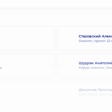
Стаховский Алек
Онколог; Уролог,
22 
Шудрак Анатоли
та
Хирург-онколог; Онк
Дякунчак Яросл
Врач общей практики