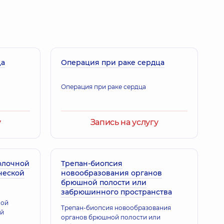
итрий Владимирович
 - семейный врач; Педиатр; Терапевт,
12 лет опыта
ца
й Николаевич
Операция при раке сердца
рург торакальный; Хирург-онколог,
29 лет опыта
Операция при раке сердца
га Владимировна
у
Запись на услугу
та
олочной
Трепан-биопсия
ческой
новообразования органов
брюшной полости или
забрюшинного пространства
ной
Трепан-биопсия новообразования
ой
органов брюшной полости или