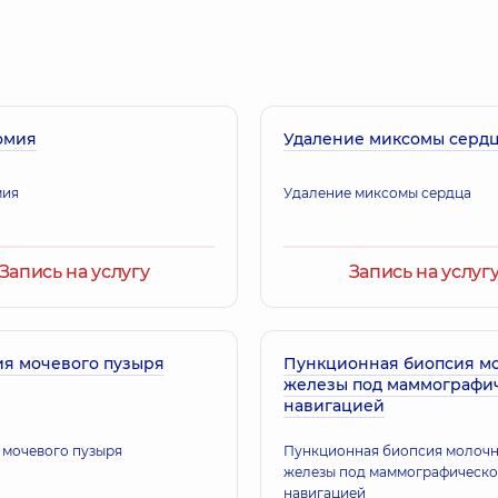
Белоконский Дм
; Педиатр,
14 лет опыта
Врач общей практики
омия
Удаление миксомы серд
Кондрацкий Юри
; Педиатр,
14 лет опыта
Онколог; Хирург; Хи
мия
Удаление миксомы сердца
Пономарева Оль
Запись на услугу
Запись на услуг
ог,
23 лет опыта
Онколог,
44 лет опы
ия мочевого пузыря
Пункционная биопсия м
железы под маммографи
навигацией
 мочевого пузыря
Пункционная биопсия молоч
железы под маммографическ
навигацией