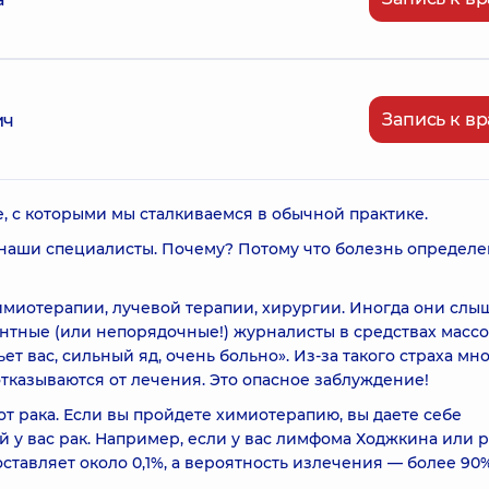
Запись к вр
ич
, с которыми мы сталкиваемся в обычной практике.
т наши специалисты. Почему? Потому что болезнь определ
миотерапии, лучевой терапии, хирургии. Иногда они слыш
ентные (или непорядочные!) журналисты в средствах масс
т вас, сильный яд, очень больно». Из-за такого страха мн
казываются от лечения. Это опасное заблуждение!
от рака. Если вы пройдете химиотерапию, вы даете себе
ой у вас рак. Например, если у вас лимфома Ходжкина или 
ставляет около 0,1%, а вероятность излечения — более 90%