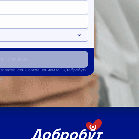
на прийом
зовательским соглашением
МС «Добробут»