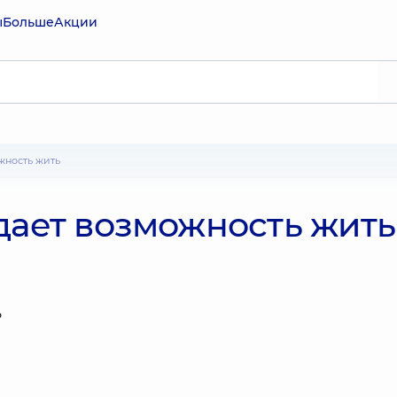
ы
Больше
Акции
ожность жить
дает возможность жить