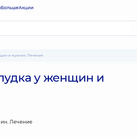
ы
Больше
Акции
енщин и мужчин. Лечение
лудка у женщин и