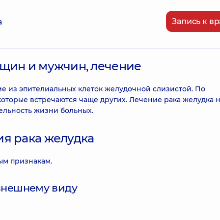
Запись к вр
а
нщин и мужчин, лечение
ие из эпителиальных клеток желудочной слизистой. По
 которые встречаются чаще других. Лечение рака желудка 
ельность жизни больных.
ия рака желудка
ым признакам.
внешнему виду