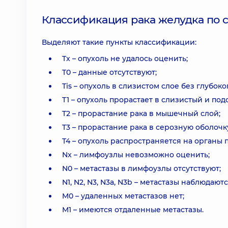
Классификация рака желудка по 
Выделяют такие пункты класcификации:
Tx – опухоль не удалось оценить;
T0 – данные отсутствуют;
Tis – опухоль в слизистом слое без глубок
T1 – опухоль прорастает в слизистый и по
T2 – прорастание рака в мышечный слой;
T3 – прорастание рака в серозную оболочк
T4 – опухоль распространяется на органы п
Nx – лимфоузлы невозможно оценить;
N0 – метастазы в лимфоузлы отсутствуют;
N1, N2, N3, N3a, N3b – метастазы наблюдаются
M0 – удаленных метастазов нет;
M1 – имеются отдаленные метастазы.