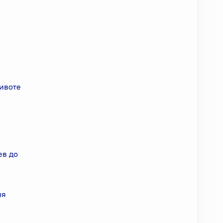
ивоте
ев до
ия