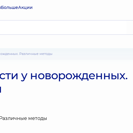
ы
Больше
Акции
орожденных. Различные методы
сти у новорожденных.
ы