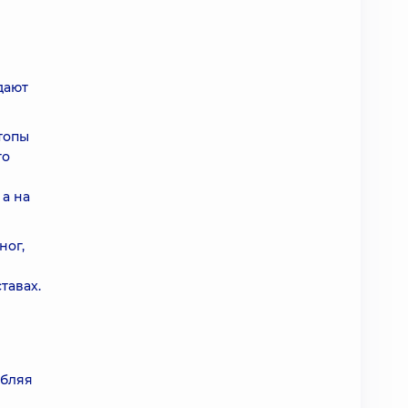
дают
топы
го
а на
ног,
тавах.
абляя