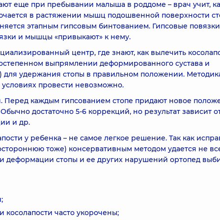
ют еще при пребывании малыша в роддоме – врач учит, к
лючается в растяжении мышц подошвенной поверхности ст
лняется этапным гипсовым бинтованием. Гипсовые повязки
язки и мышцы «привыкают» к нему.
циализированный центр, где знают, как вылечить косолап
постепенном выпрямлении деформированного сустава и
) для удержания стопы в правильном положении. Методик
х условиях провести невозможно.
й. Перед каждым гипсованием стопе придают новое полож
бычно достаточно 5-6 коррекций, но результат зависит от
ии и др.
ости у ребенка – не самое легкое решение. Так как испра
остороннюю тоже) консервативным методом удается не все
ни деформации стопы и ее других нарушений ортопед выб
;
и косолапости часто укорочены;