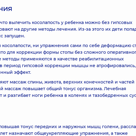
ния
то вылечить косолапость у ребенка можно без гипсовых
вают на другие методы лечения. Из-за этого их дети попа
сс запущен.
ри косолапости, ни упражнения сами по себе деформацию с
 что для коррекции формы стопы без сложного оперативно
кие методы применяются в качестве реабилитационных
 в период гипсовой коррекции мышцы не атрофировались, 
енный эффект.
ют массаж спины, живота, верхних конечностей и частей 
кой массаж повышает общий тонус организма. Лечебная
т и разгибает ноги ребенка в коленях и тазобедренных сус
, повышая тонус передних и наружных мышц голени, рассл
 лет назначают общеукрепляющие упражнения, а также