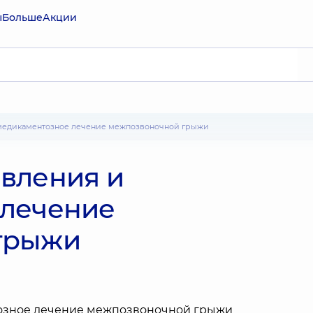
ы
Больше
Акции
 медикаментозное лечение межпозвоночной грыжи
вления и
 лечение
грыжи