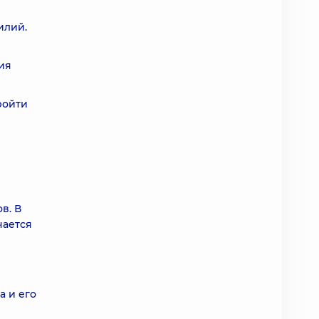
илий.
ия
ройти
в. В
чается
а и его