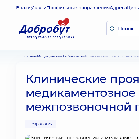
Врачи
Услуги
Профильные направления
Адреса
Цен
Главная
Медицинская библиотека
Клинические проявления и
Клинические проя
медикаментозное
межпозвоночной 
Неврология