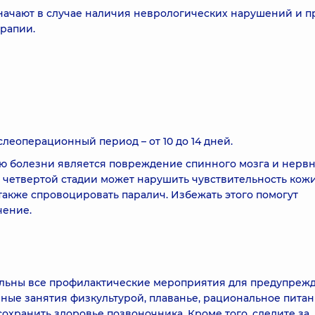
начают в случае наличия неврологических нарушений и п
ерапии.
еоперационный период – от 10 до 14 дней.
ю болезни является повреждение спинного мозга и нерв
 четвертой стадии может нарушить чувствительность кож
акже спровоцировать паралич. Избежать этого помогут
чение.
уальны все профилактические мероприятия для предупреж
ные занятия физкультурой, плаванье, рациональное питан
хранить здоровье позвоночника. Кроме того, следите за