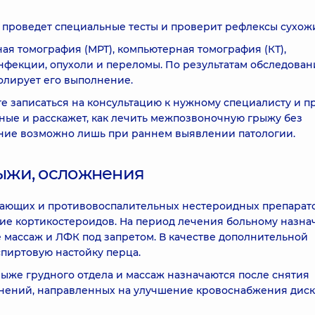
ч проведет специальные тесты и проверит рефлексы сухож
я томография (МРТ), компьютерная томография (КТ),
нфекции, опухоли и переломы. По результатам обследован
олирует его выполнение.
е записаться на консультацию к нужному специалисту и п
ные и расскажет, как лечить межпозвоночную грыжу без
ение возможно лишь при раннем выявлении патологии.
ыжи, осложнения
вающих и противовоспалительных нестероидных препарато
ие кортикостероидов. На период лечения больному назна
 массаж и ЛФК под запретом. В качестве дополнительной
спиртовую настойку перца.
же грудного отдела и массаж назначаются после снятия
нений, направленных на улучшение кровоснабжения диск