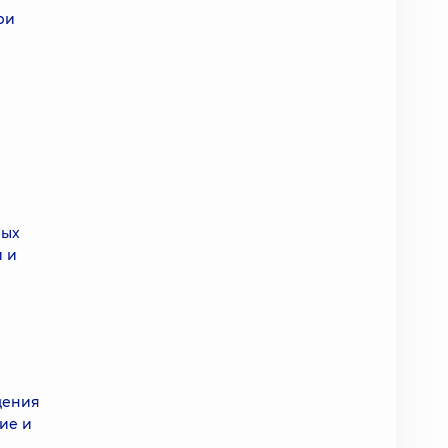
ри
ных
и и
дения
ие и