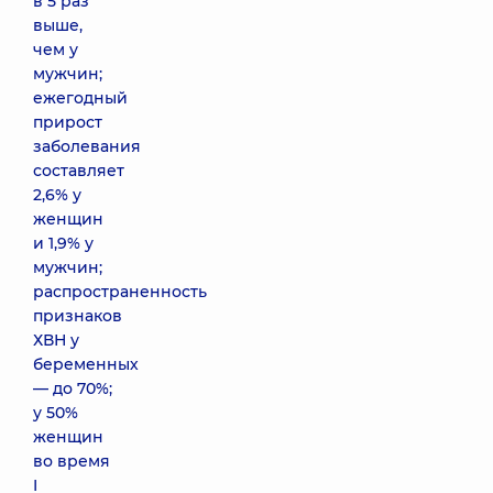
в 5 раз
выше,
чем у
мужчин;
ежегодный
прирост
заболевания
составляет
2,6% у
женщин
и 1,9% у
мужчин;
распространенность
признаков
ХВН у
беременных
— до 70%;
у 50%
женщин
во время
I