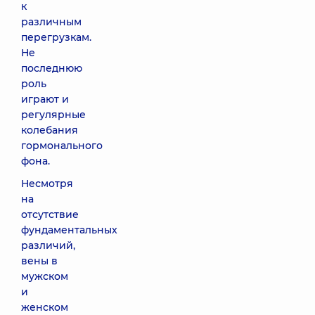
к
различным
перегрузкам.
Не
последнюю
роль
играют и
регулярные
колебания
гормонального
фона.
Несмотря
на
отсутствие
фундаментальных
различий,
вены в
мужском
и
женском