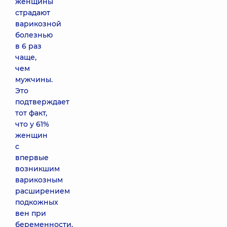
женщины
страдают
варикозной
болезнью
в 6 раз
чаще,
чем
мужчины.
Это
подтверждает
тот факт,
что у 61%
женщин
с
впервые
возникшим
варикозным
расширением
подкожных
вен при
беременности,