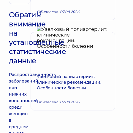
Обновлено: 07.08.2026
Обратим
внимание
на
установленные
статистические
данные
Распространенность
Узелковый полиартериит:
заболеваний
клинические рекомендации.
вен
Особенности болезни
нижних
конечностей
Обновлено: 07.08.2026
среди
женщин
в
среднем