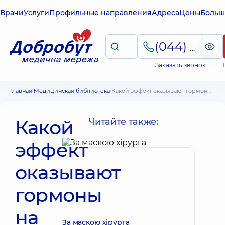
Врачи
Услуги
Профильные направления
Адреса
Цены
Больш
(044) 495-2-888
Заказать звонок
Главная
Медицинская библиотека
Какой эффект оказывают гормоны на варикозную болезнь
Какой
Читайте также:
эффект
оказывают
гормоны
на
За маскою хірурга