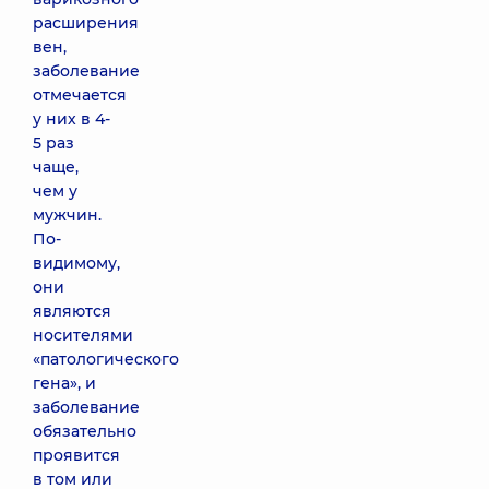
расширения
вен,
заболевание
отмечается
у них в 4-
5 раз
чаще,
чем у
мужчин.
По-
видимому,
они
являются
носителями
«патологического
гена», и
заболевание
обязательно
проявится
в том или