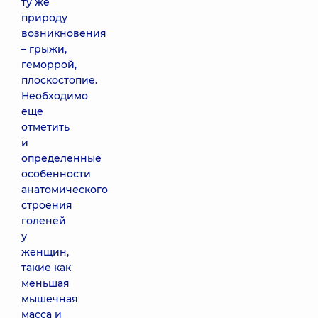
ту же
природу
возникновения
– грыжи,
геморрой,
плоскостопие.
Необходимо
еще
отметить
и
определенные
особенности
анатомического
строения
голеней
у
женщин,
такие как
меньшая
мышечная
масса и