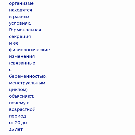
организме
находятся
в разных
условиях.
Гормональная
секреция
и ее
физиологические
изменения
(связанные
с
беременностью,
менструальным
циклом)
объясняют,
почему в
возрастной
период
от 20 до
35 лет