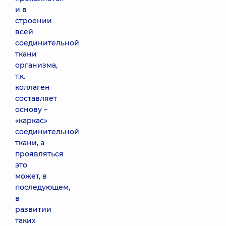
и в
строении
всей
соединительной
ткани
организма,
т.к.
коллаген
составляет
основу –
«каркас»
соединительной
ткани, а
проявляться
это
может, в
последующем,
в
развитии
таких