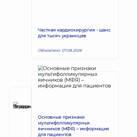
Частная кардиохирургия - шанс
для тысяч украинцев
Обновлено: 07.08.2026
Рецензент
Герасимова
Элина
Запись к врачу
Основные признаки
Владимировна
мультифолликулярных
Хирург
яичников (МФЯ) – информация
сосудистый
для пациентов