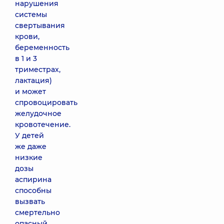
нарушения
системы
свертывания
крови,
беременность
в 1 и 3
триместрах,
лактация)
и может
спровоцировать
желудочное
кровотечение.
У детей
же даже
низкие
дозы
аспирина
способны
вызвать
смертельно
опасный