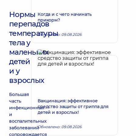
Нормы
Когда и с чего начинать
прикорм?
перепадов
температуры
Обновлено: 09.08.2026
тела у
маленьких
детей
и у
взрослых
Большая
Вакцинация: эффективное
часть
средство защиты от гриппа для
инфекционных
детей и взрослых!
и
воспалительных
Обновлено: 09.08.2026
заболеваний
сопровождается