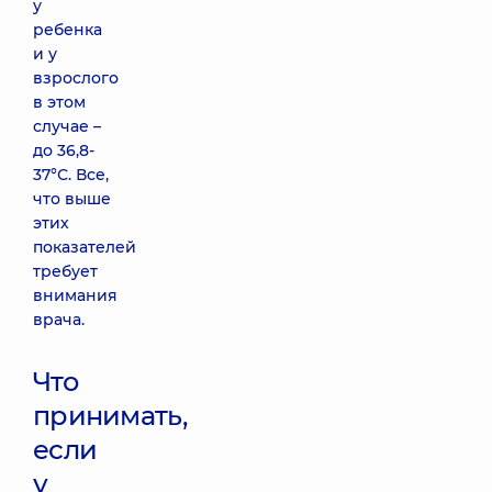
у
ребенка
и у
взрослого
в этом
случае –
до 36,8-
37°С. Все,
что выше
этих
показателей
требует
внимания
врача.
Что
принимать,
если
у