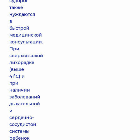
судорог
также
нуждаются
в
быстрой
медицинской
консультации.
При
сверхвысокой
лихорадке
(выше
41°С) и
при
наличии
заболеваний
дыхательной
и
сердечно-
сосудистой
системы
ребенок