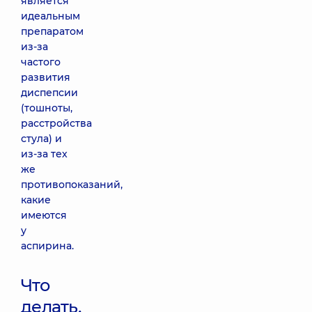
является
идеальным
препаратом
из-за
частого
развития
диспепсии
(тошноты,
расстройства
стула) и
из-за тех
же
противопоказаний,
какие
имеются
у
аспирина.
Что
делать,