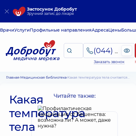
Застосунок Добробут
Зручний запис до лікаря
Врачи
Услуги
Профильные направления
Адреса
Цены
Больш
(044) 495-2-888
Заказать звонок
Главная
Медицинская библиотека
Какая температура тела считается нормальной и каковы нормы повышения ее
Какая
Читайте также:
температура
тела