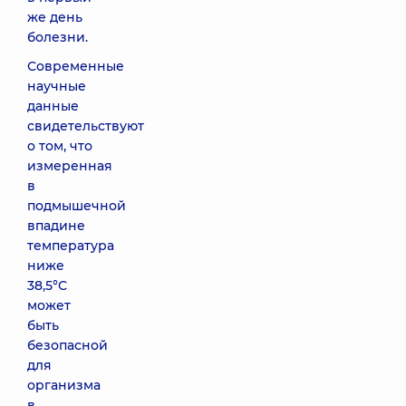
же день
болезни.
Современные
научные
данные
свидетельствуют
о том, что
измеренная
в
подмышечной
впадине
температура
ниже
38,5°С
может
быть
безопасной
для
организма
в