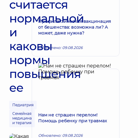
считается
нормальной
Профилактическая вакцинация
от бешенства: возможна ли? А
и
может, даже нужна?
каковы
Обновлено: 09.08.2026
нормы
повышения
ее
Педиатрия
Семейная
Нам не страшен перелом!
медицина
Помощь ребенку при травмах
и терапия
Обновлено: 09.08.2026