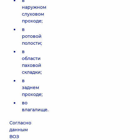
в
наружном
слуховом
проходе;
в
ротовой
полости;
в
области
паховой
складки;
в
заднем
проходе;
во
влагалище.
Согласно
данным
ВОЗ