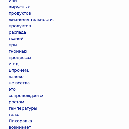
или
вирусных
продуктов
жизнедеятельности,
продуктов
распада
тканей
при
гнойных
процессах
и т. д.
Впрочем,
далеко
не всегда
это
сопровождается
ростом
температуры
тела.
Лихорадка
возникает