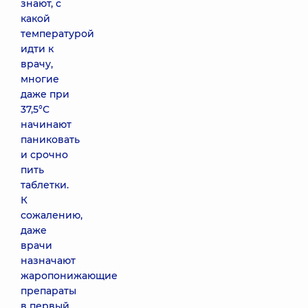
знают, с
какой
температурой
идти к
врачу,
многие
даже при
37,5°С
начинают
паниковать
и срочно
пить
таблетки.
К
сожалению,
даже
врачи
назначают
жаропонижающие
препараты
в первый