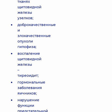
тканях
щитовидной
железы
узелков;
доброкачественные
и
злокачественные
опухоли
гипофиза;
воспаление
щитовидной
железы
–
тиреоидит;
гормональные
заболевания
яичников;
нарушение
функции
предстательной