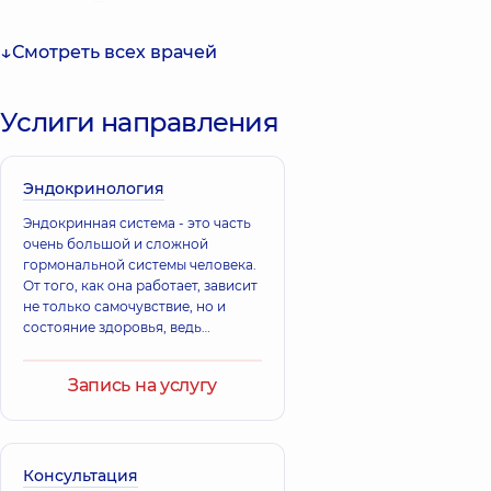
Татьяна
Малиновская
Сергеевна
Дарья
Эндокринолог;
Смотреть всех врачей
Александровна
Врач
ультразвуковой
Эндокринолог
диагностики;
детский; Педиатр,
Услиги направления
Эндокринолог
10 лет опыта
детский,
20 лет
опыта
Эндокринология
Власенко
Эндокринная система - это часть
Ярослав
очень большой и сложной
Юрьевич
гормональной системы человека.
Врач общей
практики -
От того, как она работает, зависит
семейный врач;
не только самочувствие, но и
Терапевт,
14 лет
состояние здоровья, ведь
опыта
гормональный дисбаланс, к
которому может привести любой
Запись на услугу
сбой в работе
Консультация