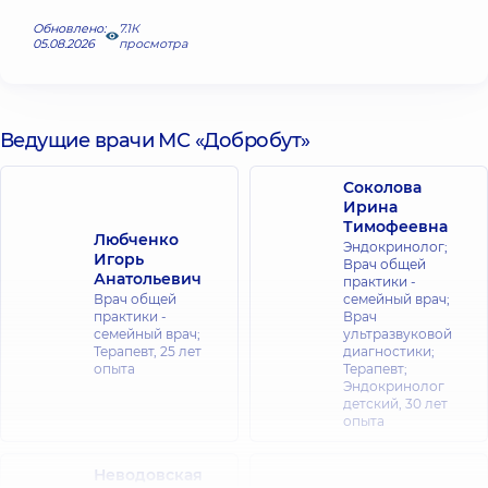
Обновлено:
7.1К
05.08.2026
просмотра
Ведущие врачи МС «Добробут»
Соколова
Ирина
Тимофеевна
Любченко
Эндокринолог;
Игорь
Врач общей
Анатольевич
практики -
Врач общей
семейный врач;
практики -
Врач
семейный врач;
ультразвуковой
Терапевт,
25 лет
диагностики;
опыта
Терапевт;
Эндокринолог
детский,
30 лет
опыта
Неводовская