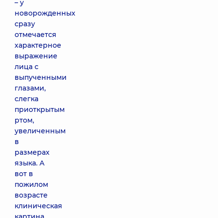
– у
новорожденных
сразу
отмечается
характерное
выражение
лица с
выпученными
глазами,
слегка
приоткрытым
ртом,
увеличенным
в
размерах
языка. А
вот в
пожилом
возрасте
клиническая
картина