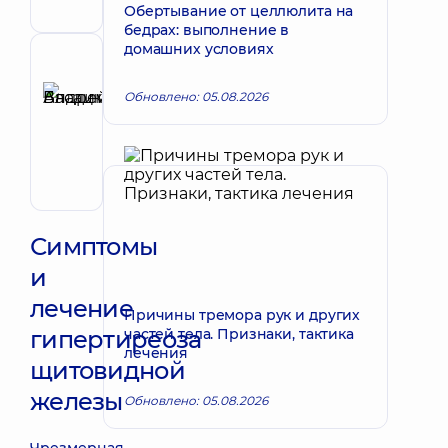
Врач
Обертывание от целлюлита на
ультразвуковой
бедрах: выполнение в
диагностики;
домашних условиях
Эндокринолог
Рецензент
детский
Басацкий
Обновлено: 05.08.2026
Андрей
Запись к врачу
Владимирович
Хирург
эндоваскулярный
Симптомы
и
лечение
Причины тремора рук и других
гипертиреоза
частей тела. Признаки, тактика
лечения
щитовидной
железы
Обновлено: 05.08.2026