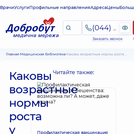
Врачи
Услуги
Профильные направления
Адреса
Цены
Больш
(044) 495-2-888
Заказать звонок
Главная
Медицинская библиотека
Каковы возрастные нормы роста у мальчиков и девочек по данным ВОЗ
Каковы
Читайте также:
возрастные
нормы
роста
у
Профилактическая вакцинация