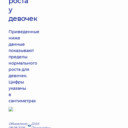
роста
у
девочек
Приведенные
ниже
данные
показывают
пределы
нормального
роста для
девочек.
Цифры
указаны
в
сантиметрах
Обновлено:
22.6К
08.08.2026
Просмотры