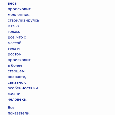
веса
происходит
медленнее,
стабилизируясь
к 17-18
годам.
Все, что с
массой
тела и
ростом
происходит
в более
старшем
возрасте,
связано с
особенностями
жизни
человека.
Все
показатели,