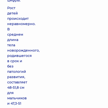
цифры.
Рост
детей
происходит
неравномерно.
В
среднем
длина
тела
новорожденного,
родившегося
в срок и
без
патологий
развития,
составляет
48-51,8 см
для
мальчиков
и 47,3-51