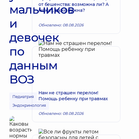
от бешенства: возможна ли? А
мальчиков
может, даже нужна?
и
Обновлено: 08.08.2026
девочек
по
данным
ВОЗ
Нам не страшен перелом!
Педиатрия
Помощь ребенку при травмах
Эндокринология
Обновлено: 08.08.2026