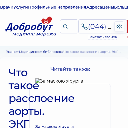
Врачи
Услуги
Профильные направления
Адреса
Цены
Больш
(044) 495-2-888
Заказать звонок
Главная
Медицинская библиотека
Что такое расслоение аорты. ЭКГ при расслоении грудной аорты
Что
Читайте также:
такое
расслоение
аорты.
ЭКГ
За маскою хірурга