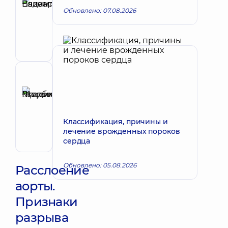
Обновлено: 07.08.2026
Вадим
Запись к врачу
Валентинович
Хирург;
Хирург
проктолог
Рецензент
Щербина
Максим
Запись к врачу
Владимирович
Классификация, причины и
Хирург;
лечение врожденных пороков
Хирург
сердца
проктолог;
Хирург
сосудистый
Обновлено: 05.08.2026
Расслоение
аорты.
Признаки
разрыва