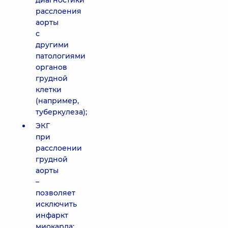
диагностики
расслоения
аорты
с
другими
патологиями
органов
грудной
клетки
(например,
туберкулеза);
ЭКГ
при
расслоении
грудной
аорты
–
позволяет
исключить
инфаркт
миокарда;