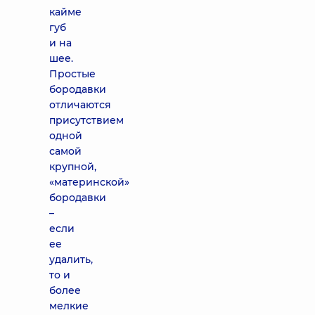
кайме
губ
и на
шее.
Простые
бородавки
отличаются
присутствием
одной
самой
крупной,
«материнской»
бородавки
–
если
ее
удалить,
то и
более
мелкие