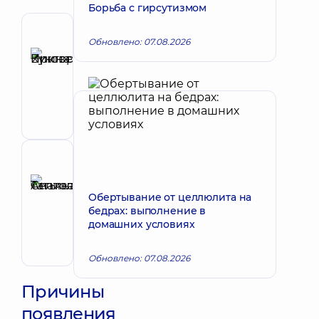
Борьба с гирсутизмом
Автор
Обновлено: 07.08.2026
Куковенко
Ирина
Запись к врачу
Викторовна
Дерматовенеролог;
Дерматовенеролог
детский;
Дерматолог-
хирург;
Рецензент
Косметолог;
Селиванова
Трихолог
Татьяна
Обертывание от целлюлита на
Запись к врачу
бедрах: выполнение в
Анатольевна
домашних условиях
Дерматовенеролог;
Дерматовенеролог
детский;
Обновлено: 07.08.2026
Онкодерматология
Причины
появления