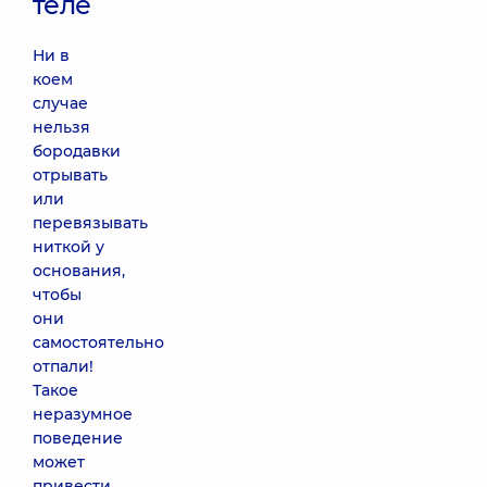
теле
Ни в
коем
случае
нельзя
бородавки
отрывать
или
перевязывать
ниткой у
основания,
чтобы
они
самостоятельно
отпали!
Такое
неразумное
поведение
может
привести