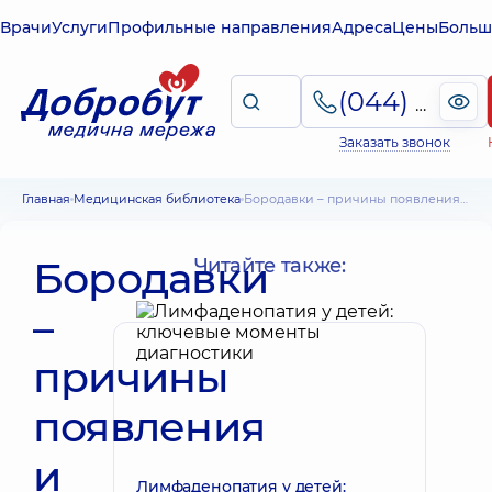
Врачи
Услуги
Профильные направления
Адреса
Цены
Больш
(044) 495-2-888
Заказать звонок
Главная
Медицинская библиотека
Бородавки – причины появления и способы избавления. Виды бородавок, места их расположения
Бородавки
Читайте также:
–
причины
появления
и
Лимфаденопатия у детей: