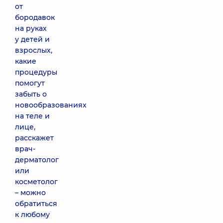
от
бородавок
на руках
у детей и
взрослых,
какие
процедуры
помогут
забыть о
новообразованиях
на теле и
лице,
расскажет
врач-
дерматолог
или
косметолог
– можно
обратиться
к любому