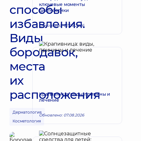
ключевые моменты
способы
диагностики
избавления.
Обновлено: 07.08.2026
Виды
бородавок,
места
их
расположения
Крапивница: виды, причины и
лечение
Дерматология
Обновлено: 07.08.2026
Косметология