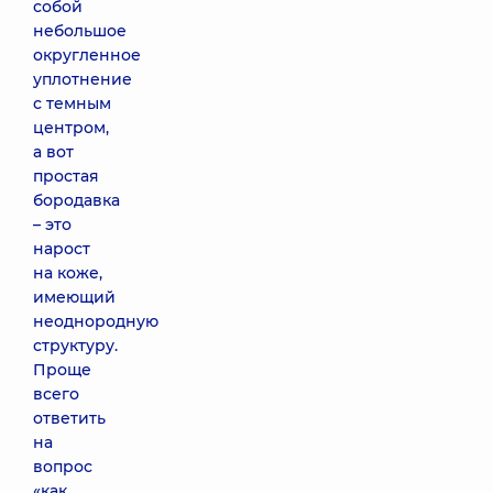
собой
небольшое
округленное
уплотнение
с темным
центром,
а вот
простая
бородавка
– это
нарост
на коже,
имеющий
неоднородную
структуру.
Проще
всего
ответить
на
вопрос
«как