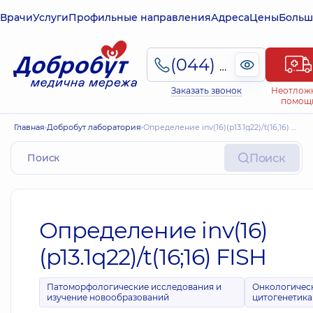
Врачи
Услуги
Профильные направления
Адреса
Цены
Больш
(044) 495-2-888
Заказать звонок
Неотлож
помощ
Главная
Добробут лаборатория
Определение inv(16)(p13.1q22)/t(16;16) FISH
Поиск
Определение inv(16)
(p13.1q22)/t(16;16) FISH
Патоморфологические исследования и
Онкологичес
изучение новообразований
цитогенетика