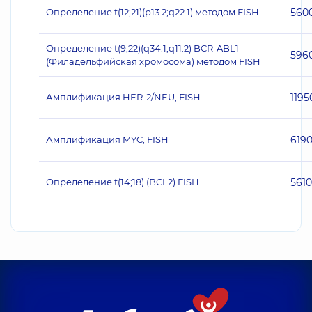
Определение t(12;21)(p13.2;q22.1) методом FISH
560
Определение t(9;22)(q34.1;q11.2) BCR-ABL1
596
(Филадельфийская хромосома) методом FISH
Амплификация HER‐2/NEU, FISH
1195
Амплификация MYC, FISH
619
Определение t(14;18) (BCL2) FISH
5610