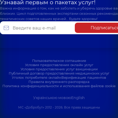
Узнавай первым о пакетах услуг!
Важна информация о том, как не заболеть и уберечь здоровье в
близких. Цикл подготовленных экспертами сезонных рекоменда
тематических советов наших врачей… Будьте здоровы!
Подписатьс
Пользовательское соглашение
Условия предоставления онлайн услуг
Условия предоставления услуг вакцинации
Публичный договор предоставления медицинских услуг
Уголок потребителя онлайн
Верификация пациентов
Правила внутреннего распорядка
Политика конфиденциальности и использования файлов cookie
Українською мовою
English
МС «Добробут» 2012 - 2026. Все права защищены