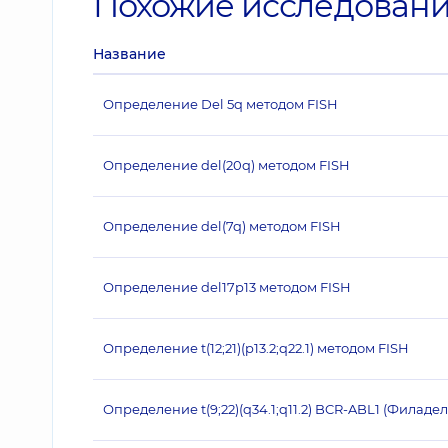
Похожие исследован
Название
Определение Del 5q методом FISH
Определение del(20q) методом FISH
Определение del(7q) методом FISH
Определение del17p13 методом FISH
Определение t(12;21)(p13.2;q22.1) методом FISH
Определение t(9;22)(q34.1;q11.2) BCR-ABL1 (Филад