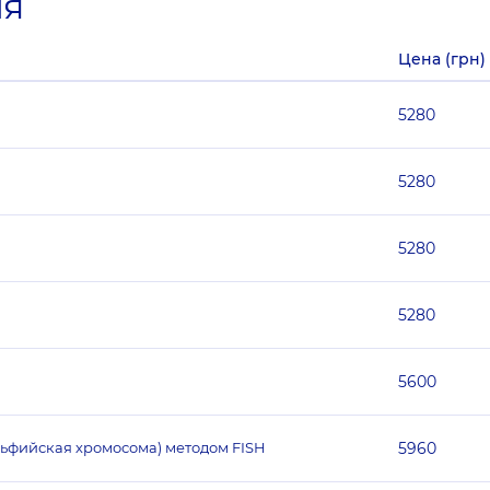
ия
Цена (грн)
5280
5280
5280
5280
5600
ельфийская хромосома) методом FISH
5960