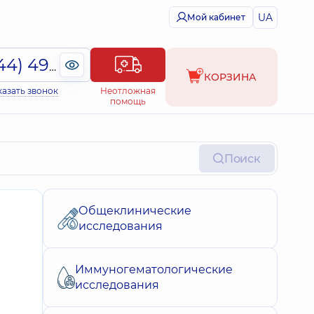
UA
Мой кабинет
(044) 495-2-888
КОРЗИНА
казать звонок
Неотложная
помощь
Поиск
Общеклинические
исследования
Иммуногематологические
исследования