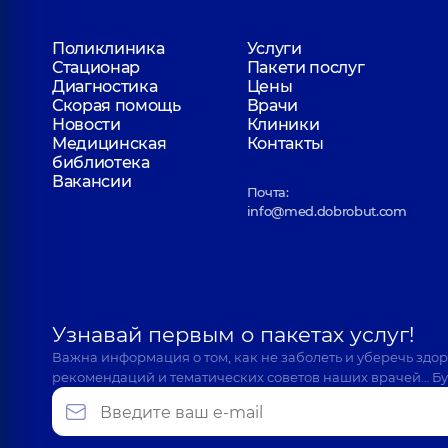
Поликлиника
Услуги
Стационар
Пакети послуг
Диагностика
Цены
Скорая помощь
Врачи
Новости
Клиники
Медицинская
Контакты
библиотека
Вакансии
Почта:
info@med.dobrobut.com
Узнавай первым о пакетах услуг!
Важна информация о том, как не заболеть и уберечь здо
рекомендаций и тематических советов наших врачей… Бу