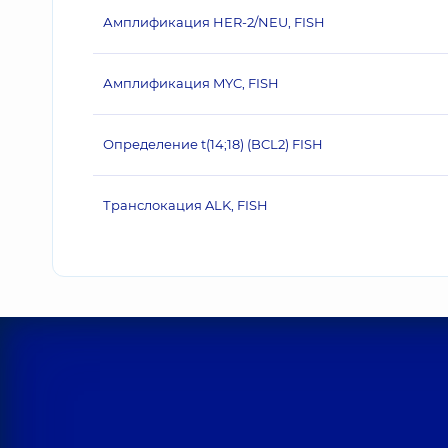
Амплификация HER‐2/NEU, FISH
Амплификация MYC, FISH
Определение t(14;18) (BCL2) FISH
Транслокация ALK, FISH