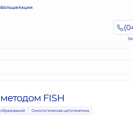
ы
Больше
Акции
За
 методом FISH
ообразований
Онкологическая цитогенетика