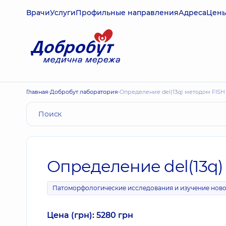
Врачи
Услуги
Профильные направления
Адреса
Цен
Главная
Добробут лаборатория
Определение del(13q) методом FISH
Определение del(13q)
Патоморфологические исследования и изучение нов
Цена (грн): 5280 грн