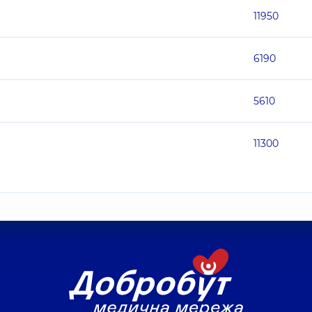
11950
6190
5610
11300