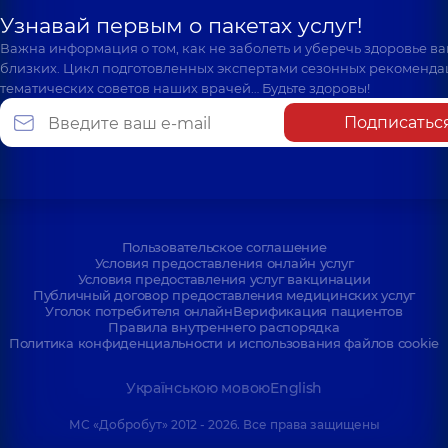
Узнавай первым о пакетах услуг!
Важна информация о том, как не заболеть и уберечь здоровье в
близких. Цикл подготовленных экспертами сезонных рекоменда
тематических советов наших врачей… Будьте здоровы!
Подписатьс
Пользовательское соглашение
Условия предоставления онлайн услуг
Условия предоставления услуг вакцинации
Публичный договор предоставления медицинских услуг
Уголок потребителя онлайн
Верификация пациентов
Правила внутреннего распорядка
Политика конфиденциальности и использования файлов cookie
Українською мовою
English
МС «Добробут» 2012 - 2026. Все права защищены