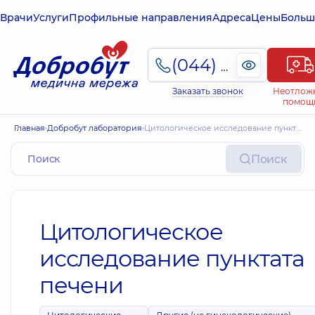
Врачи
Услуги
Профильные направления
Адреса
Цены
Больш
(044) 495-2-888
Заказать звонок
Неотлож
помощ
Главная
Добробут лаборатория
Цитологическое исследование пунктата печени
Поиск
Цитологическое
исследование пунктата
печени