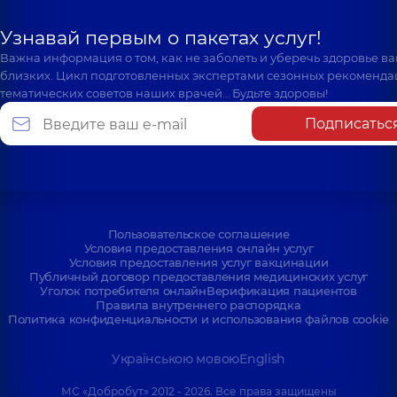
Узнавай первым о пакетах услуг!
Важна информация о том, как не заболеть и уберечь здоровье в
близких. Цикл подготовленных экспертами сезонных рекоменда
тематических советов наших врачей… Будьте здоровы!
Подписатьс
Пользовательское соглашение
Условия предоставления онлайн услуг
Условия предоставления услуг вакцинации
Публичный договор предоставления медицинских услуг
Уголок потребителя онлайн
Верификация пациентов
Правила внутреннего распорядка
Политика конфиденциальности и использования файлов cookie
Українською мовою
English
МС «Добробут» 2012 - 2026. Все права защищены