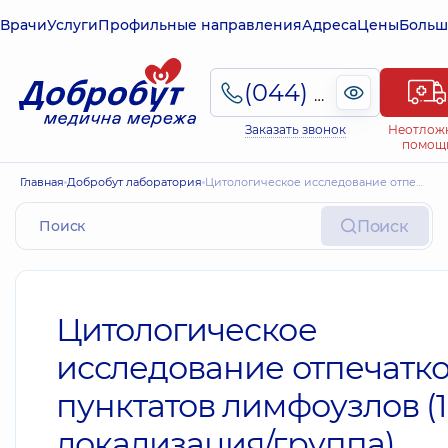
Врачи
Услуги
Профильные направления
Адреса
Цены
Больш
(044) 495-2-888
Заказать звонок
Неотлож
помощ
Главная
Добробут лаборатория
Цитологическое исследование отпечатков и пунктатов лимфоузлов (1 локализация/группа)
Поиск
Цитологическое
исследование отпечатко
пунктатов лимфоузлов (1
локализация/группа)