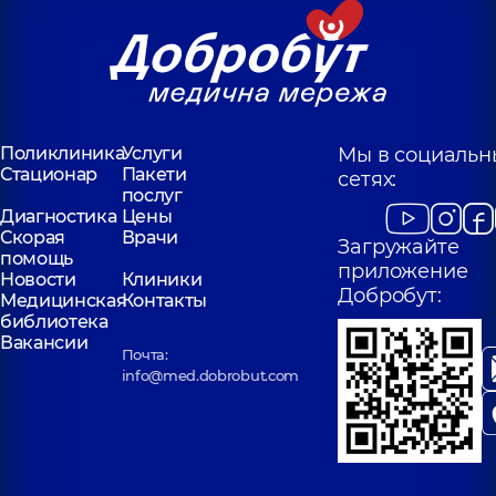
Поликлиника
Услуги
Мы в социальн
Стационар
Пакети
сетях:
послуг
Диагностика
Цены
Скорая
Врачи
Загружайте
помощь
приложение
Новости
Клиники
Добробут:
Медицинская
Контакты
библиотека
Вакансии
Почта:
info@med.dobrobut.com