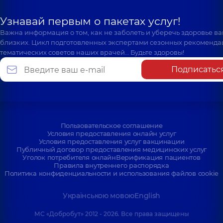
Узнавай первым о пакетах услуг!
Важна информация о том, как не заболеть и уберечь здоровье в
близких. Цикл подготовленных экспертами сезонных рекоменда
тематических советов наших врачей… Будьте здоровы!
Подписатьс
Пользовательское соглашение
Условия предоставления онлайн услуг
Условия предоставления услуг вакцинации
Публичный договор предоставления медицинских услуг
Уголок потребителя онлайн
Верификация пациентов
Правила внутреннего распорядка
Политика конфиденциальности и использования файлов cookie
Українською мовою
English
МС «Добробут» 2012 - 2026. Все права защищены