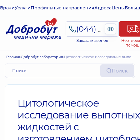
Врачи
Услуги
Профильные направления
Адреса
Цены
Больш
(044) 495-2-888
Заказать звонок
Неотлож
помощ
Главная
Добробут лаборатория
Цитологическое исследование выпотных жидкостей с изготовлением цитоблоков
Поиск
Цитологическое
исследование выпотных
жидкостей с
изготовлением цитобло