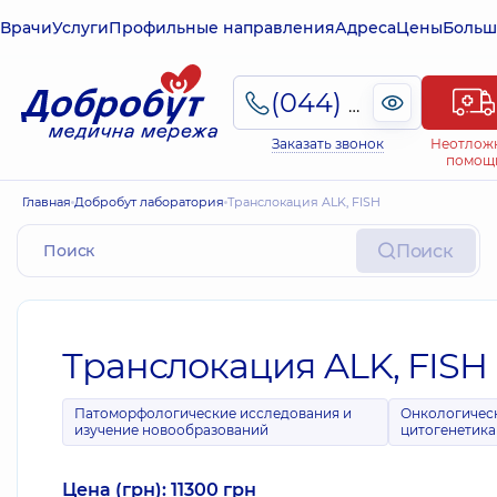
Врачи
Услуги
Профильные направления
Адреса
Цены
Больш
(044) 495-2-888
Заказать звонок
Неотлож
помощ
Главная
Добробут лаборатория
Транслокация ALK, FISH
Поиск
Транслокация ALK, FISH
Патоморфологические исследования и
Онкологичес
изучение новообразований
цитогенетика
Цена (грн): 11300 грн