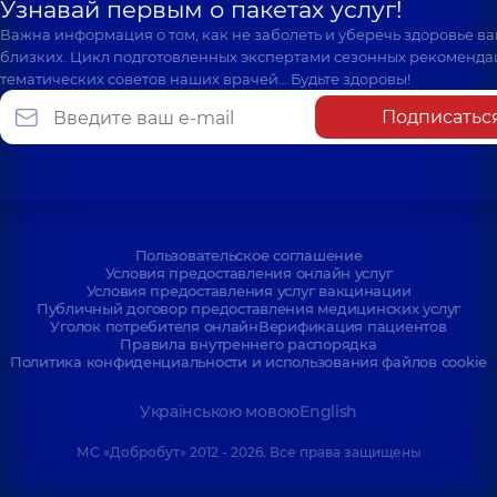
Узнавай первым о пакетах услуг!
Важна информация о том, как не заболеть и уберечь здоровье в
близких. Цикл подготовленных экспертами сезонных рекоменда
тематических советов наших врачей… Будьте здоровы!
Подписатьс
Пользовательское соглашение
Условия предоставления онлайн услуг
Условия предоставления услуг вакцинации
Публичный договор предоставления медицинских услуг
Уголок потребителя онлайн
Верификация пациентов
Правила внутреннего распорядка
Политика конфиденциальности и использования файлов cookie
Українською мовою
English
МС «Добробут» 2012 - 2026. Все права защищены