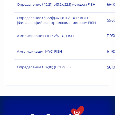
Определение t(12;21)(p13.2;q22.1) методом FISH
560
Определение t(9;22)(q34.1;q11.2) BCR-ABL1
596
(Филадельфийская хромосома) методом FISH
Амплификация HER‐2/NEU, FISH
1195
Амплификация MYC, FISH
619
Определение t(14;18) (BCL2) FISH
5610