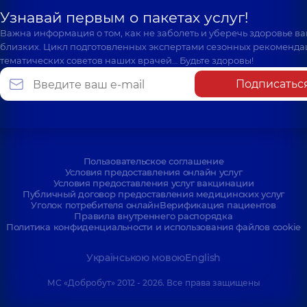
Узнавай первым о пакетах услуг!
Важна информация о том, как не заболеть и уберечь здоровье в
близких. Цикл подготовленных экспертами сезонных рекоменда
тематических советов наших врачей… Будьте здоровы!
Подписатьс
Пользовательское соглашение
Условия предоставления онлайн услуг
Условия предоставления услуг вакцинации
Публичный договор предоставления медицинских услуг
Уголок потребителя онлайн
Верификация пациентов
Правила внутреннего распорядка
Политика конфиденциальности и использования файлов cookie
Українською мовою
English
МС «Добробут» 2012 - 2026. Все права защищены