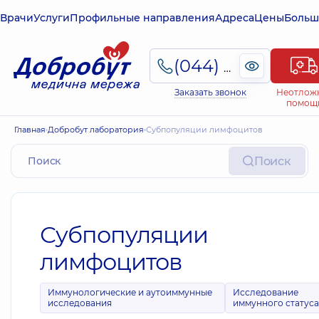
Врачи
Услуги
Профильные направления
Адреса
Цены
Больш
(044) 495-2-888
Заказать звонок
Неотлож
помощ
Главная
Добробут лаборатория
Субпопуляции лимфоцитов
Поиск
Субпопуляции
лимфоцитов
Иммунологические и аутоиммунные
Исследование
исследования
иммунного статуса