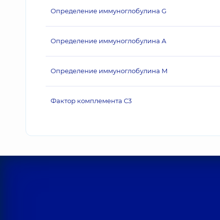
Определение иммуноглобулина G
Определение иммуноглобулина А
Определение иммуноглобулина М
Фактор комплемента С3