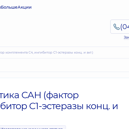
ы
Больше
Акции
За
ор комплемента С4, ингибитор C1-эстеразы конц. и акт.)
тика САН (фактор
битор C1-эстеразы конц. и