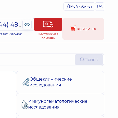
UA
Мой кабинет
(044) 495-2-888
КОРЗИНА
казать звонок
Неотложная
помощь
Поиск
Общеклинические
исследования
Иммуногематологические
исследования