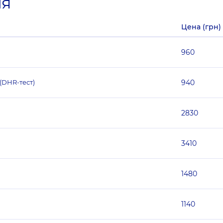
ия
Цена (грн)
960
(DHR-тест)
940
2830
3410
1480
1140