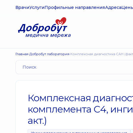
Врачи
Услуги
Профильные направления
Адреса
Цен
Главная
Добробут лаборатория
Комплексная диагностика САН (факт
Комплексная диагнос
комплемента С4, инги
акт.)