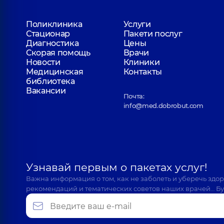
Поликлиника
Услуги
Стационар
Пакети послуг
Диагностика
Цены
Скорая помощь
Врачи
Новости
Клиники
Медицинская
Контакты
библиотека
Вакансии
Почта:
info@med.dobrobut.com
Узнавай первым о пакетах услуг!
Важна информация о том, как не заболеть и уберечь здо
рекомендаций и тематических советов наших врачей… Бу