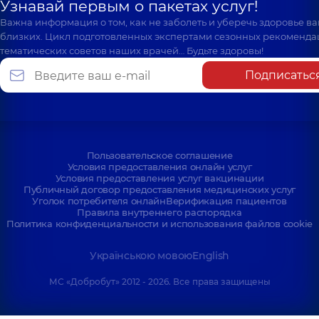
Узнавай первым о пакетах услуг!
Важна информация о том, как не заболеть и уберечь здоровье в
близких. Цикл подготовленных экспертами сезонных рекоменда
тематических советов наших врачей… Будьте здоровы!
Подписатьс
Пользовательское соглашение
Условия предоставления онлайн услуг
Условия предоставления услуг вакцинации
Публичный договор предоставления медицинских услуг
Уголок потребителя онлайн
Верификация пациентов
Правила внутреннего распорядка
Политика конфиденциальности и использования файлов cookie
Українською мовою
English
МС «Добробут» 2012 - 2026. Все права защищены