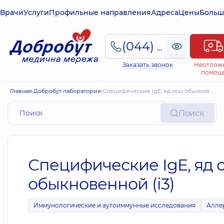
Врачи
Услуги
Профильные направления
Адреса
Цены
Больш
(044) 495-2-888
Заказать звонок
Неотлож
помощ
Главная
Добробут лаборатория
Специфические IgE, яд осы обыкновенной (i3)
Поиск
Специфические IgE, яд 
обыкновенной (i3)
Иммунологические и аутоиммунные исследования
Алле