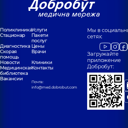
Поликлиника
Услуги
Мы в социальн
Стационар
Пакети
сетях:
послуг
Диагностика
Цены
Скорая
Врачи
Загружайте
помощь
приложение
Новости
Клиники
Добробут:
Медицинская
Контакты
библиотека
Вакансии
Почта:
info@med.dobrobut.com