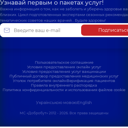
Узнавай первым о пакетах услуг!
Важна информация о том, как не заболеть и уберечь здоровье в
близких. Цикл подготовленных экспертами сезонных рекоменда
тематических советов наших врачей… Будьте здоровы!
Подписатьс
Пользовательское соглашение
Условия предоставления онлайн услуг
Условия предоставления услуг вакцинации
Публичный договор предоставления медицинских услуг
Уголок потребителя онлайн
Верификация пациентов
Правила внутреннего распорядка
Политика конфиденциальности и использования файлов cookie
Українською мовою
English
МС «Добробут» 2012 - 2026. Все права защищены