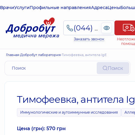
Врачи
Услуги
Профильные направления
Адреса
Цены
Больш
(044) 495-2-888
Заказать звонок
Неотлож
помощ
Главная
Добробут лаборатория
Тимофеевка, антитела IgE
Поиск
Тимофеевка, антитела I
Иммунологические и аутоиммунные исследования
Алле
Цена (грн): 570 грн