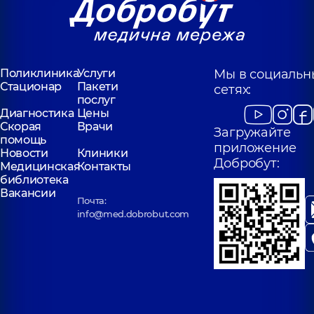
Поликлиника
Услуги
Мы в социальн
Стационар
Пакети
сетях:
послуг
Диагностика
Цены
Скорая
Врачи
Загружайте
помощь
приложение
Новости
Клиники
Добробут:
Медицинская
Контакты
библиотека
Вакансии
Почта:
info@med.dobrobut.com