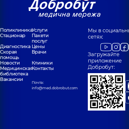
Поликлиника
Услуги
Мы в социальн
Стационар
Пакети
сетях:
послуг
Диагностика
Цены
Скорая
Врачи
Загружайте
помощь
приложение
Новости
Клиники
Добробут:
Медицинская
Контакты
библиотека
Вакансии
Почта:
info@med.dobrobut.com