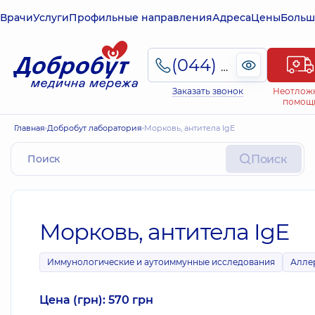
Врачи
Услуги
Профильные направления
Адреса
Цены
Больш
(044) 495-2-888
Заказать звонок
Неотлож
помощ
Главная
Добробут лаборатория
Морковь, антитела IgE
Поиск
Морковь, антитела IgE
Иммунологические и аутоиммунные исследования
Алле
Цена (грн): 570 грн