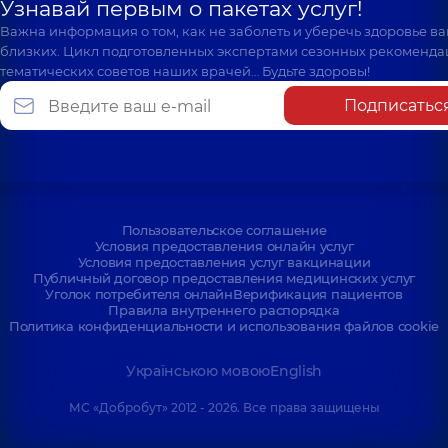
Узнавай первым о пакетах услуг!
Важна информация о том, как не заболеть и уберечь здоровье в
близких. Цикл подготовленных экспертами сезонных рекоменда
тематических советов наших врачей… Будьте здоровы!
Подписатьс
Пользовательское соглашение
Условия предоставления онлайн услуг
Условия предоставления услуг вакцинации
Публичный договор предоставления медицинских услуг
Уголок потребителя онлайн
Верификация пациентов
Правила внутреннего распорядка
Политика конфиденциальности и использования файлов cookie
Українською мовою
English
МС «Добробут» 2012 - 2026. Все права защищены