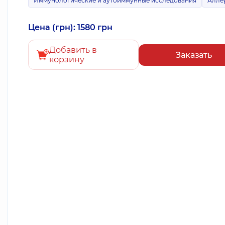
Иммунологические и аутоиммунные исследования
Алле
Цена (грн): 1580 грн
Добавить в
Заказать
корзину