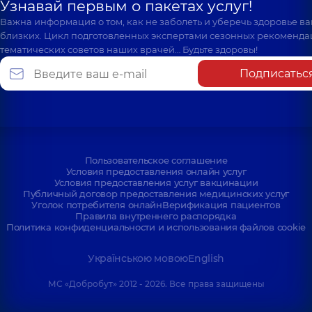
Узнавай первым о пакетах услуг!
Важна информация о том, как не заболеть и уберечь здоровье в
близких. Цикл подготовленных экспертами сезонных рекоменда
тематических советов наших врачей… Будьте здоровы!
Подписатьс
Пользовательское соглашение
Условия предоставления онлайн услуг
Условия предоставления услуг вакцинации
Публичный договор предоставления медицинских услуг
Уголок потребителя онлайн
Верификация пациентов
Правила внутреннего распорядка
Политика конфиденциальности и использования файлов cookie
Українською мовою
English
МС «Добробут» 2012 - 2026. Все права защищены