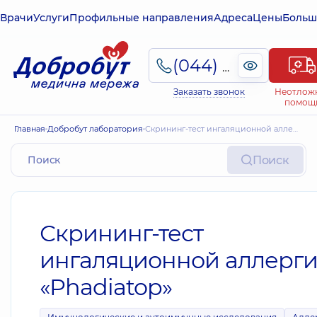
Врачи
Услуги
Профильные направления
Адреса
Цены
Больш
(044) 495-2-888
Заказать звонок
Неотлож
помощ
Главная
Добробут лаборатория
Скрининг-тест ингаляционной аллергии «Phadiatop»
Поиск
Скрининг-тест
ингаляционной аллерг
«Phadiatop»