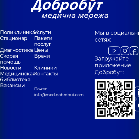
Поликлиника
Услуги
Мы в социальн
Стационар
Пакети
сетях:
послуг
Диагностика
Цены
Скорая
Врачи
Загружайте
помощь
приложение
Новости
Клиники
Добробут:
Медицинская
Контакты
библиотека
Вакансии
Почта:
info@med.dobrobut.com