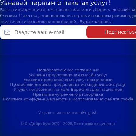
Узнавай первым о пакетах услуг!
Важна информация о том, как не заболеть и уберечь здоровье в
близких. Цикл подготовленных экспертами сезонных рекоменда
тематических советов наших врачей… Будьте здоровы!
Подписатьс
Пользовательское соглашение
Условия предоставления онлайн услуг
Условия предоставления услуг вакцинации
Публичный договор предоставления медицинских услуг
Уголок потребителя онлайн
Верификация пациентов
Правила внутреннего распорядка
Политика конфиденциальности и использования файлов cookie
Українською мовою
English
МС «Добробут» 2012 - 2026. Все права защищены