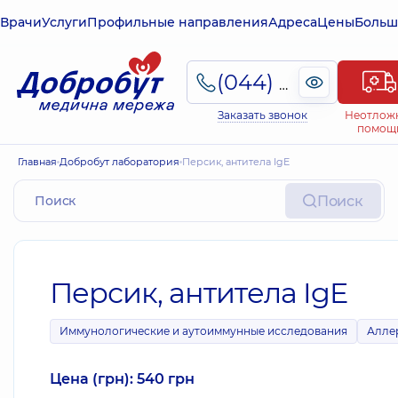
Врачи
Услуги
Профильные направления
Адреса
Цены
Больш
(044) 495-2-888
Заказать звонок
Неотлож
помощ
Главная
Добробут лаборатория
Персик, антитела IgE
Поиск
Персик, антитела IgE
Иммунологические и аутоиммунные исследования
Алле
Цена (грн): 540 грн