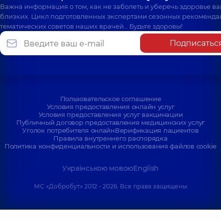
Важна информация о том, как не заболеть и уберечь здоровье в
близких. Цикл подготовленных экспертами сезонных рекоменда
тематических советов наших врачей… Будьте здоровы!
Подписатьс
Пользовательское соглашение
Условия предоставления онлайн услуг
Условия предоставления услуг вакцинации
Публичный договор предоставления медицинских услуг
Уголок потребителя онлайн
Верификация пациентов
Правила внутреннего распорядка
Политика конфиденциальности и использования файлов cookie
Українською мовою
English
МС «Добробут» 2012 - 2026. Все права защищены