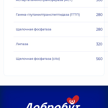
300
Гамма-глутамилтранспептидаза (ГГТП)
280
Щелочная фосфатаза
280
Липаза
320
Щелочная фосфатаза (cito)
560