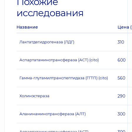
Похожие
исследования
Название
Цена (
Лактатдегидрогеназа (ЛДГ)
310
Аспартатаминотрансфераза (АСТ) (cito)
600
Гамма-глутамилтранспептидаза (ГГТП) (cito)
560
Холинэстераза
290
Аланинаминотрансфераза (АЛТ)
300
Аспартатаминотрансфераза (АСТ)