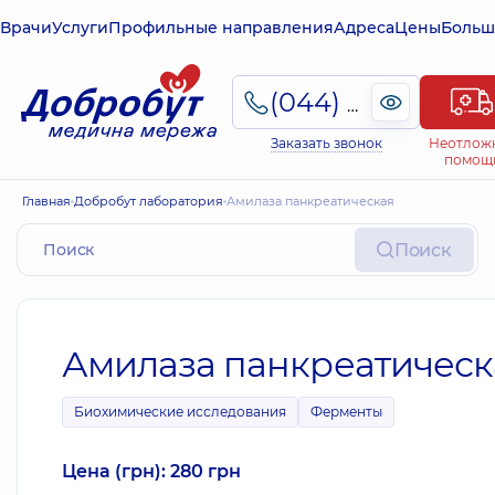
Врачи
Услуги
Профильные направления
Адреса
Цены
Больш
(044) 495-2-888
Заказать звонок
Неотлож
помощ
Главная
Добробут лаборатория
Амилаза панкреатическая
Поиск
Амилаза панкреатическ
Биохимические исследования
Ферменты
Цена (грн): 280 грн