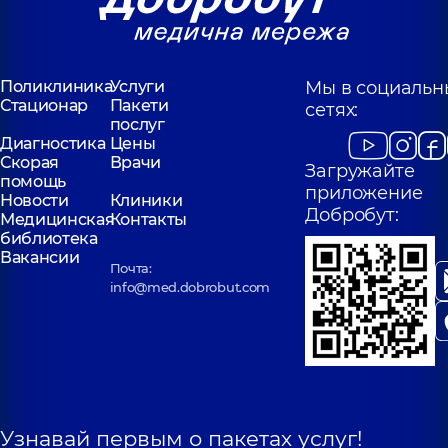
Поликлиника
Услуги
Мы в социальн
Стационар
Пакети
сетях:
послуг
Диагностика
Цены
Скорая
Врачи
Загружайте
помощь
приложение
Новости
Клиники
Добробут:
Медицинская
Контакты
библиотека
Вакансии
Почта:
info@med.dobrobut.com
Узнавай первым о пакетах услуг!