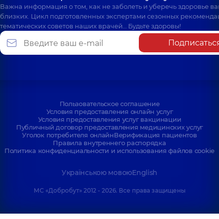
Важна информация о том, как не заболеть и уберечь здоровье в
близких. Цикл подготовленных экспертами сезонных рекоменда
тематических советов наших врачей… Будьте здоровы!
Подписатьс
Пользовательское соглашение
Условия предоставления онлайн услуг
Условия предоставления услуг вакцинации
Публичный договор предоставления медицинских услуг
Уголок потребителя онлайн
Верификация пациентов
Правила внутреннего распорядка
Политика конфиденциальности и использования файлов cookie
Українською мовою
English
МС «Добробут» 2012 - 2026. Все права защищены