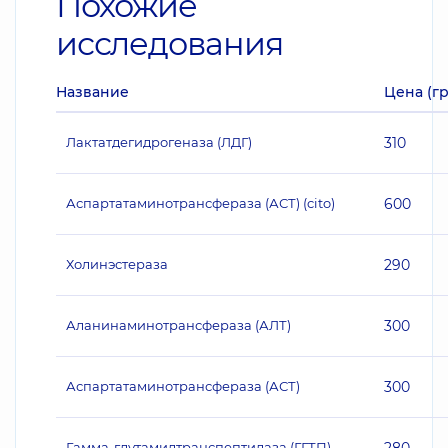
Похожие
исследования
Название
Цена (гр
Лактатдегидрогеназа (ЛДГ)
310
Аспартатаминотрансфераза (АСТ) (cito)
600
Холинэстераза
290
Аланинаминотрансфераза (АЛТ)
300
Аспартатаминотрансфераза (АСТ)
300
Гамма-глутамилтранспептидаза (ГГТП)