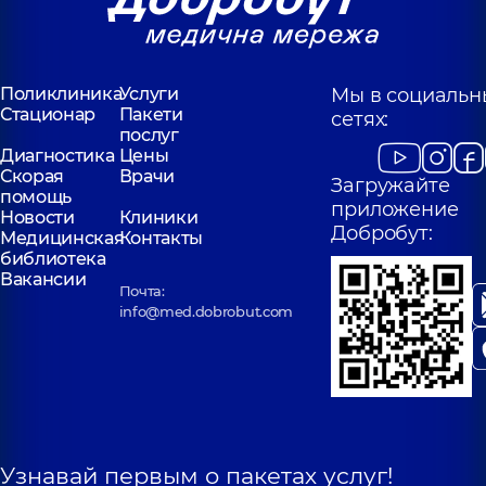
Поликлиника
Услуги
Мы в социальн
Стационар
Пакети
сетях:
послуг
Диагностика
Цены
Скорая
Врачи
Загружайте
помощь
приложение
Новости
Клиники
Добробут:
Медицинская
Контакты
библиотека
Вакансии
Почта:
info@med.dobrobut.com
Узнавай первым о пакетах услуг!