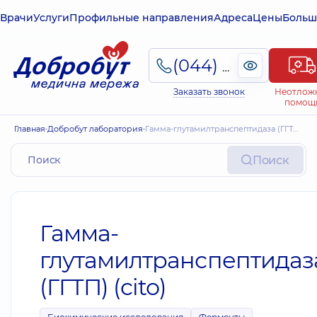
Врачи
Услуги
Профильные направления
Адреса
Цены
Больш
(044) 495-2-888
Заказать звонок
Неотлож
помощ
Главная
Добробут лаборатория
Гамма-глутамилтранспептидаза (ГГТП) (cito)
Поиск
Гамма-
глутамилтранспептидаз
(ГГТП) (cito)