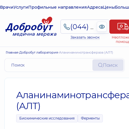
Врачи
Услуги
Профильные направления
Адреса
Цены
Больш
(044) 495-2-888
Заказать звонок
Неотлож
помощ
Главная
Добробут лаборатория
Аланинаминотрансфераза (АЛТ)
Поиск
Аланинаминотрансфер
(АЛТ)
Биохимические исследования
Ферменты