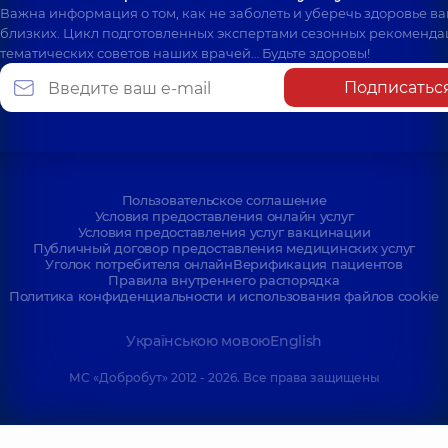
Важна информация о том, как не заболеть и уберечь здоровье в
близких. Цикл подготовленных экспертами сезонных рекоменда
тематических советов наших врачей… Будьте здоровы!
Подписатьс
Пользовательское соглашение
Условия предоставления онлайн услуг
Условия предоставления услуг вакцинации
Публичный договор предоставления медицинских услуг
Уголок потребителя онлайн
Верификация пациентов
Правила внутреннего распорядка
Политика конфиденциальности и использования файлов cookie
Українською мовою
English
МС «Добробут» 2012 - 2026. Все права защищены