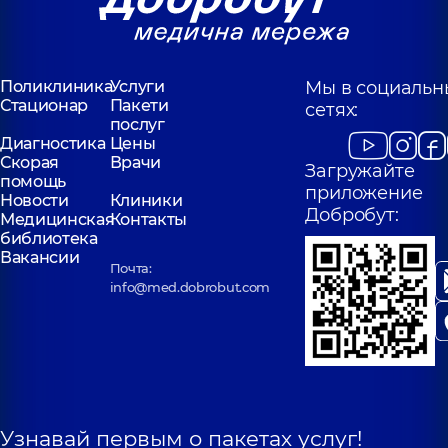
Поликлиника
Услуги
Мы в социальн
Стационар
Пакети
сетях:
послуг
Диагностика
Цены
Скорая
Врачи
Загружайте
помощь
приложение
Новости
Клиники
Добробут:
Медицинская
Контакты
библиотека
Вакансии
Почта:
info@med.dobrobut.com
Узнавай первым о пакетах услуг!