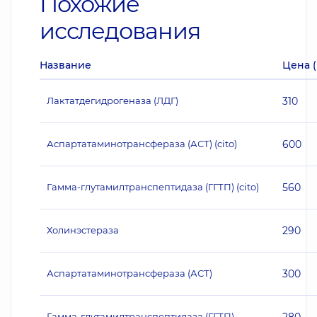
Похожие
исследования
Название
Цена (
Лактатдегидрогеназа (ЛДГ)
310
Аспартатаминотрансфераза (АСТ) (cito)
600
Гамма-глутамилтранспептидаза (ГГТП) (cito)
560
Холинэстераза
290
Аспартатаминотрансфераза (АСТ)
300
Гамма-глутамилтранспептидаза (ГГТП)