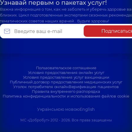
Узнавай первым о пакетах услуг!
Важна информация о том, как не заболеть и уберечь здоровье в
близких. Цикл подготовленных экспертами сезонных рекоменда
тематических советов наших врачей… Будьте здоровы!
Подписатьс
Пользовательское соглашение
Условия предоставления онлайн услуг
Условия предоставления услуг вакцинации
Публичный договор предоставления медицинских услуг
Уголок потребителя онлайн
Верификация пациентов
Правила внутреннего распорядка
Политика конфиденциальности и использования файлов cookie
Українською мовою
English
МС «Добробут» 2012 - 2026. Все права защищены