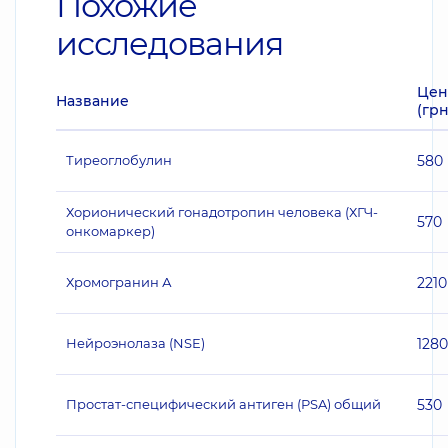
Похожие
исследования
Цен
Название
(грн
Тиреоглобулин
580
Хорионический гонадотропин человека (ХГЧ-
570
онкомаркер)
Хромогранин А
2210
Нейроэнолаза (NSE)
1280
Простат-специфический антиген (PSA) общий
530