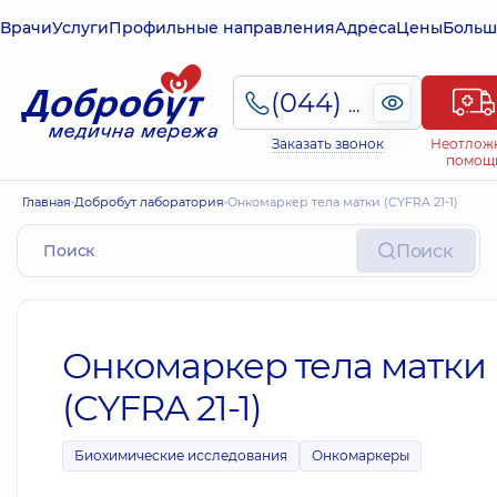
Врачи
Услуги
Профильные направления
Адреса
Цены
Больш
(044) 495-2-888
Заказать звонок
Неотлож
помощ
Главная
Добробут лаборатория
Онкомаркер тела матки (CYFRA 21-1)
Поиск
Онкомаркер тела матки
(CYFRA 21-1)
Биохимические исследования
Онкомаркеры